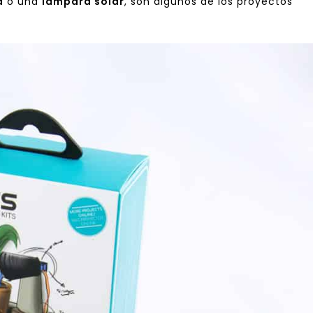
a
o una
lámpara solar
, son algunos de los proyectos