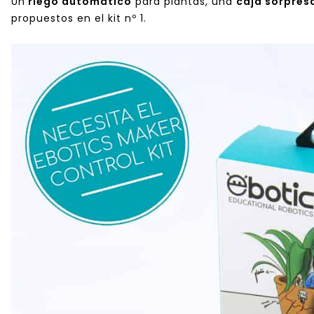
Un
riego automático
para plantas, una
caja sorpres
propuestos en el kit nº 1.