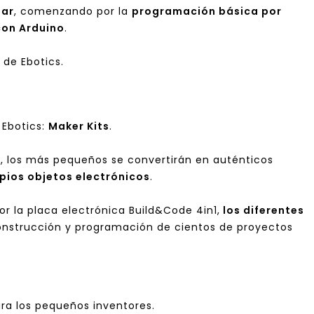
nar
, comenzando por la
programación básica por
con Arduino
.
de Ebotics.
Ebotics:
Maker Kits
.
n
, los más pequeños se convertirán en auténticos
pios objetos electrónicos
.
 la placa electrónica Build&Code 4in1,
los diferentes
construcción y programación de cientos de proyectos
ra los pequeños inventores.