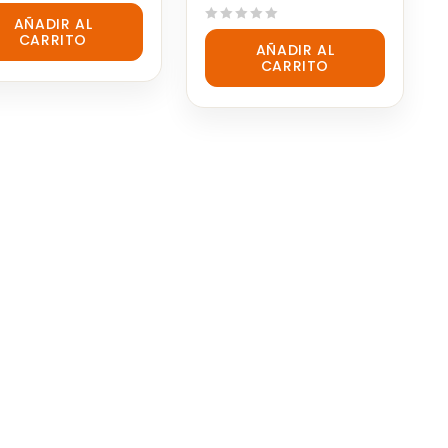
AÑADIR AL
0
CARRITO
AÑADIR AL
out
CARRITO
of
5