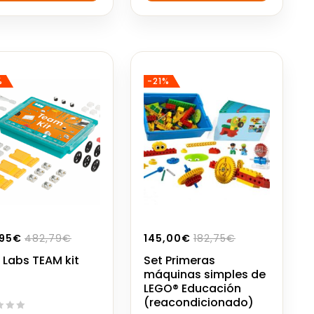
5
%
-21%
95
€
482,79
€
145,00
€
182,75
€
Labs TEAM kit
Set Primeras
máquinas simples de
LEGO® Educación
(reacondicionado)