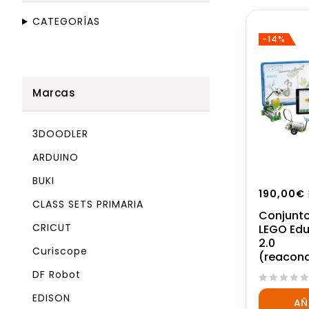
CATEGORÍAS
-14%
Marcas
3DOODLER
ARDUINO
BUKI
190,00
€
CLASS SETS PRIMARIA
Conjunto
CRICUT
LEGO Ed
2.0
Curiscope
(reacon
DF Robot
0
EDISON
AÑ
out