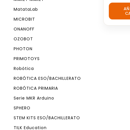
0
AÑ
MatataLab
out
C
of
MICROBIT
5
ONANOFF
OZOBOT
PHOTON
PRIMOTOYS
Robótica
ROBÓTICA ESO/BACHILLERATO
ROBÓTICA PRIMARIA
Serie MKR Arduino
SPHERO
STEM KITS ESO/BACHILLERATO
TILK Education