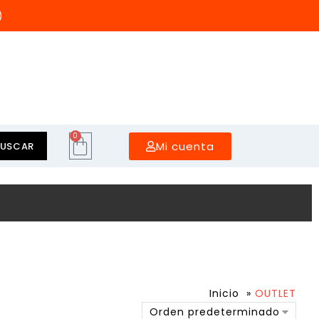
)
0
Mi cuenta
BUSCAR
Inicio
»
OUTLET
Orden predeterminado