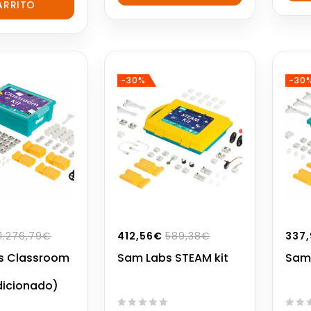
5
ARRITO
5
-30%
-30
1.276,79
€
412,56
€
589,38
€
337,
s Classroom
Sam Labs STEAM kit
Sam 
dicionado)