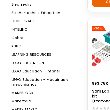
C
of
Elecfreaks
5
Fischertechnik Education
GUIDECRAFT
-30%
INTELINO
iRobot
KUBO
LEARNING RESOURCES
LEGO EDUCATION
LEGO Education - Infantil
LEGO Education - Máquinas y
893,75
€
mecanismos
Sam Lab
MAKEBLOCK
kit
(reacon
Makerzoid
MAKEY MAKEY