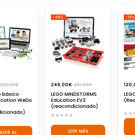
-48%
-13%
220,00
€
249,00
€
481,00
€
120,
 básico
LEGO MINDSTORMS
LEGO
ucation WeDo
Education EV3
(Re
(reacondicionado)
dicionado)
0
0
out
out
of
LEER MÁS
ADIR AL
of