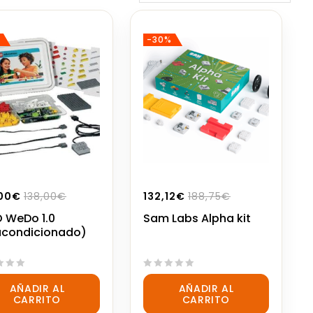
-30%
00
€
138,00
€
132,12
€
188,75
€
 WeDo 1.0
Sam Labs Alpha kit
acondicionado)
0
AÑADIR AL
AÑADIR AL
out
CARRITO
CARRITO
of