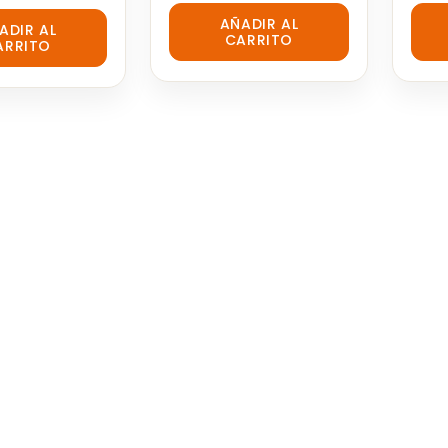
0
0
AÑADIR AL
out
out
ADIR AL
CARRITO
of
of
ARRITO
5
5