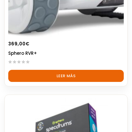
369,00
€
Sphero RVR+
0
out
LEER MÁS
of
5