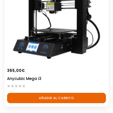
365,00
€
Anycubic Mega i3
0
out
AÑADIR AL CARRITO
of
5