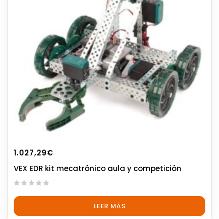
1.027,29
€
VEX EDR kit mecatrónico aula y competición
0
out
LEER MÁS
of
5