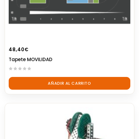
48,40
€
Tapete MOVILIDAD
0
out
AÑADIR AL CARRITO
of
5