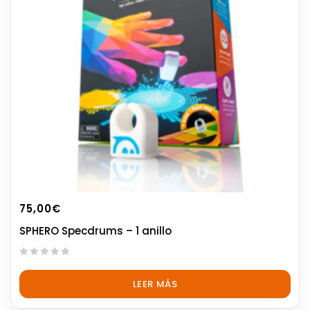
75,00
€
SPHERO Specdrums – 1 anillo
0
out
LEER MÁS
of
5