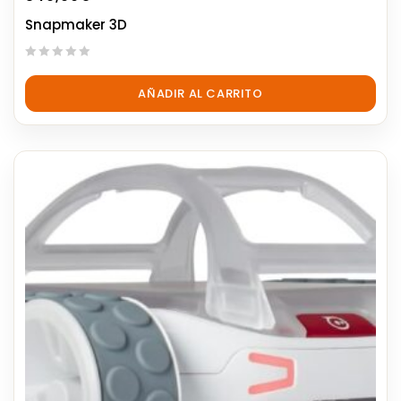
Snapmaker 3D
0
out
AÑADIR AL CARRITO
of
5