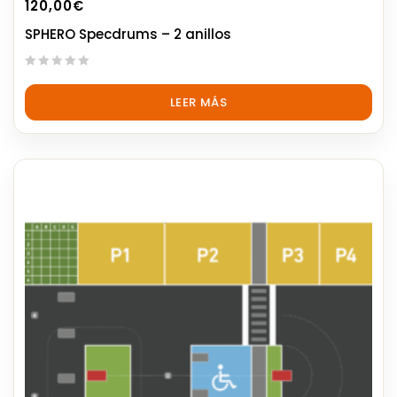
120,00
€
SPHERO Specdrums – 2 anillos
0
out
LEER MÁS
of
5