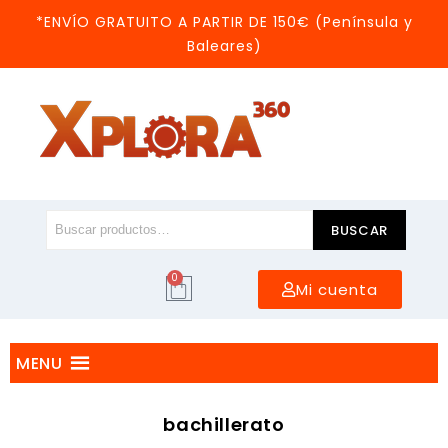
*ENVÍO GRATUITO A PARTIR DE 150€ (Península y
Baleares)
BUSCAR
0
Mi cuenta
MENU
bachillerato