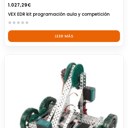
1.027,29
€
VEX EDR kit programación aula y competición
0
out
LEER MÁS
of
5