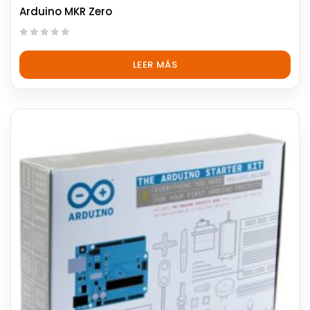
Arduino MKR Zero
0
out
LEER MÁS
of
5