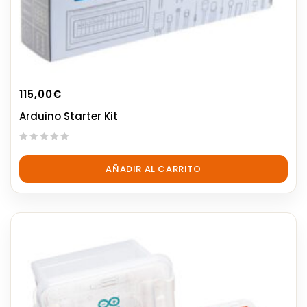
115,00
€
Arduino Starter Kit
0
out
AÑADIR AL CARRITO
of
5