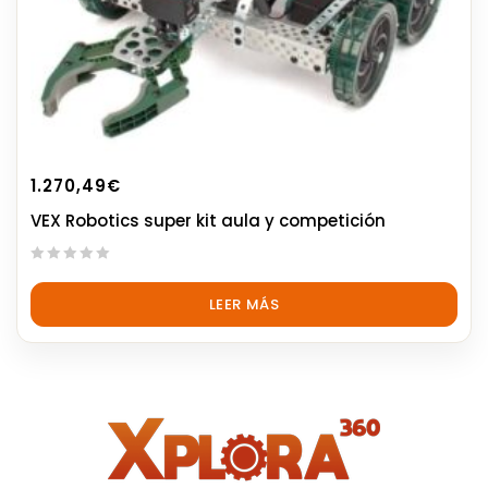
1.270,49
€
VEX Robotics super kit aula y competición
0
out
LEER MÁS
of
5