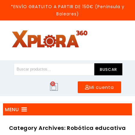
*ENVÍO GRATUITO A PARTIR DE 150€ (Península y
Baleares)
BUSCAR
0
Mi cuenta
MENU
Category Archives: Robótica educativa