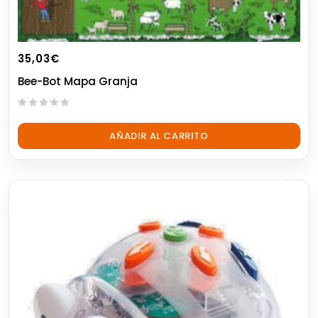
35,03
€
Bee-Bot Mapa Granja
0
out
AÑADIR AL CARRITO
of
5