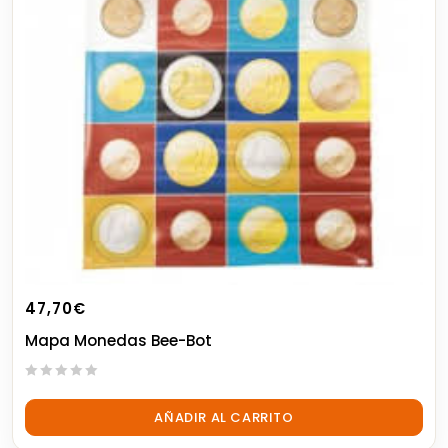
47,70
€
Mapa Monedas Bee-Bot
0
out
AÑADIR AL CARRITO
of
5