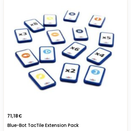
71,18
€
Blue-Bot TacTile Extension Pack