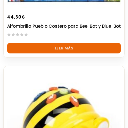
44,50
€
Alfombrilla Pueblo Costero para Bee-Bot y Blue-Bot
0
out
LEER MÁS
of
5