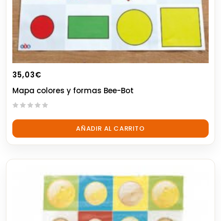
35,03
€
Mapa colores y formas Bee-Bot
0
out
AÑADIR AL CARRITO
of
5