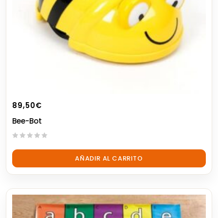
89,50
€
Bee-Bot
0
out
AÑADIR AL CARRITO
of
5