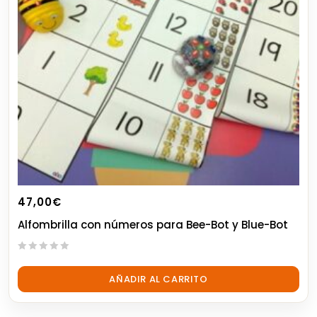
47,00
€
Alfombrilla con números para Bee-Bot y Blue-Bot
0
out
AÑADIR AL CARRITO
of
5