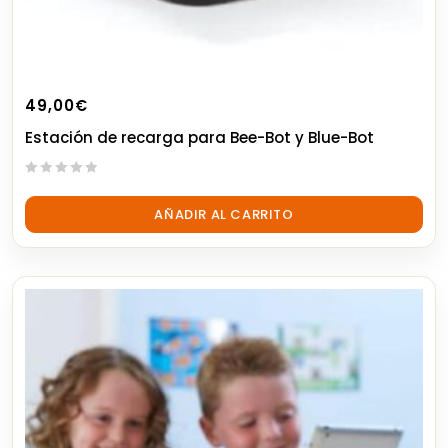
49,00
€
Estación de recarga para Bee-Bot y Blue-Bot
0
out
AÑADIR AL CARRITO
of
5