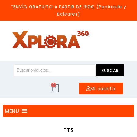
*ENVÍO GRATUITO A PARTIR DE 150€ (Península y
Baleares)
BUSCAR
0
Mi cuenta
MENU
TTS