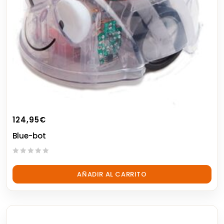
124,95
€
Blue-bot
0
out
AÑADIR AL CARRITO
of
5