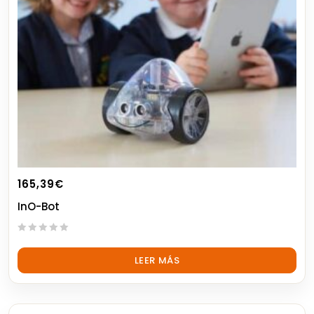
165,39
€
InO-Bot
0
out
LEER MÁS
of
5