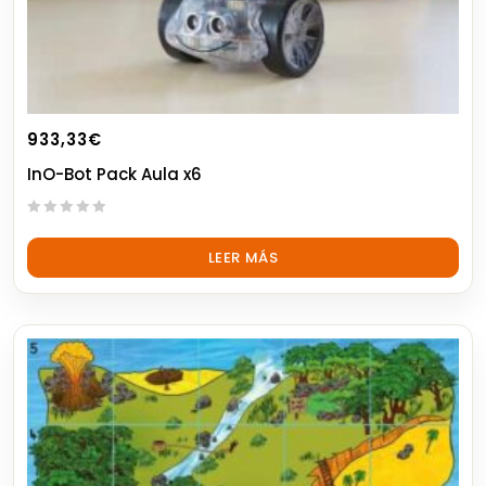
933,33
€
InO-Bot Pack Aula x6
0
out
LEER MÁS
of
5