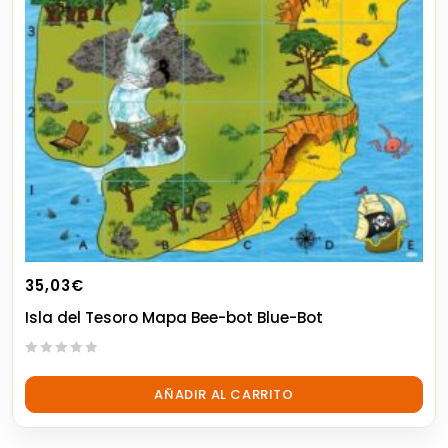
35,03
€
Isla del Tesoro Mapa Bee-bot Blue-Bot
0
out
AÑADIR AL CARRITO
of
5