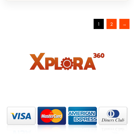
1
2
→