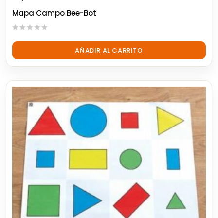
Mapa Campo Bee-Bot
0
out
AÑADIR AL CARRITO
of
5