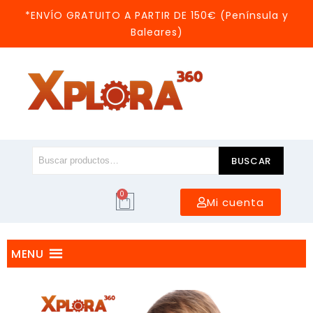
*ENVÍO GRATUITO A PARTIR DE 150€ (Península y
Baleares)
BUSCAR
0
Mi cuenta
MENU