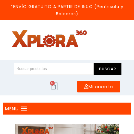
*ENVÍO GRATUITO A PARTIR DE 150€ (Península y
Baleares)
BUSCAR
0
Mi cuenta
MENU