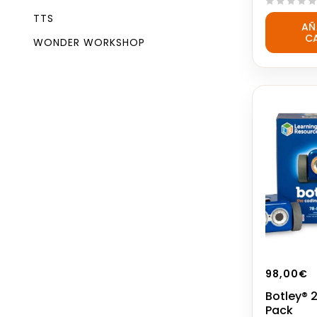
0
TTS
AÑ
out
C
of
WONDER WORKSHOP
5
98,00
€
Botley® 2
Pack