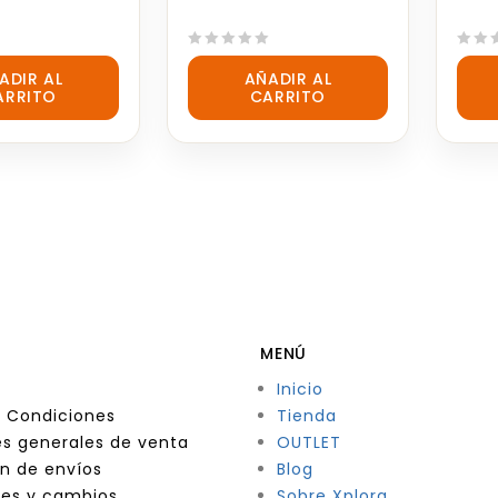
0
0
ADIR AL
AÑADIR AL
out
out
ARRITO
CARRITO
of
of
5
5
MENÚ
Inicio
 Condiciones
Tienda
s generales de venta
OUTLET
n de envíos
Blog
nes y cambios
Sobre Xplora