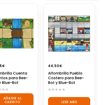
5
€
44,50
€
mbrilla Cuenta
Alfombrilla Pueblo
tos para Bee-
Costero para Bee-
y Blue-Bot
Bot y Blue-Bot
0
AÑADIR AL
out
CARRITO
LEER MÁS
of