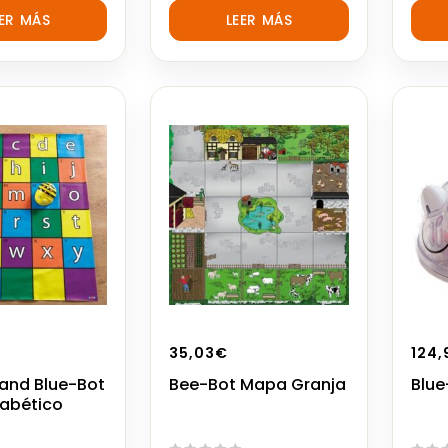
out
out
EER MÁS
LEER MÁS
of
of
5
5
35,03
€
124,
and Blue-Bot
Bee-Bot Mapa Granja
Blue
abético