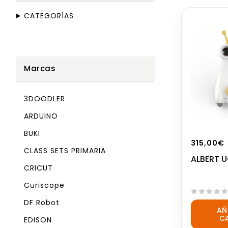
CATEGORÍAS
Marcas
3DOODLER
ARDUINO
BUKI
315,00
€
CLASS SETS PRIMARIA
ALBERT 
CRICUT
Curiscope
DF Robot
0
AÑ
out
C
EDISON
of