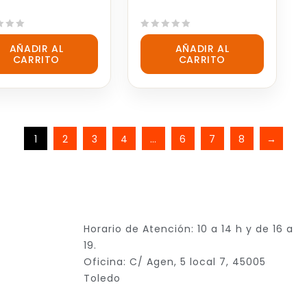
0
AÑADIR AL
AÑADIR AL
out
CARRITO
CARRITO
of
5
1
2
3
4
…
6
7
8
→
Horario de Atención: 10 a 14 h y de 16 a
19.
Oficina: C/ Agen, 5 local 7, 45005
Toledo