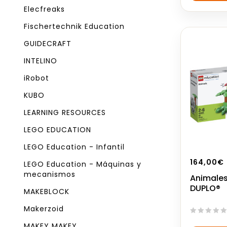
5
Elecfreaks
Fischertechnik Education
GUIDECRAFT
INTELINO
iRobot
KUBO
LEARNING RESOURCES
LEGO EDUCATION
LEGO Education - Infantil
164,00
€
LEGO Education - Máquinas y
mecanismos
Animale
DUPLO®
MAKEBLOCK
Makerzoid
0
MAKEY MAKEY