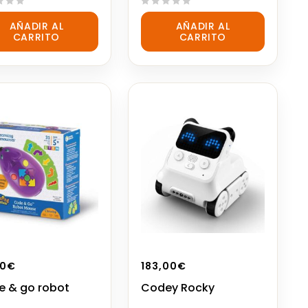
0
AÑADIR AL
AÑADIR AL
out
CARRITO
CARRITO
of
5
00
€
183,00
€
 & go robot
Codey Rocky