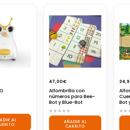
47,00
€
34,9
UO
Alfombrilla con
Alfo
números para Bee-
Cuen
Bot y Blue-Bot
Bot 
0
0
ADIR AL
AÑADIR AL
out
out
ARRITO
CARRITO
of
of