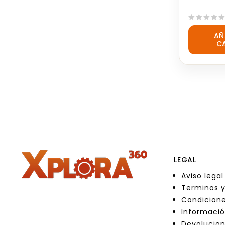
0
AÑ
out
C
of
5
LEGAL
Aviso legal
Terminos y
Condicione
Informació
Devolucio