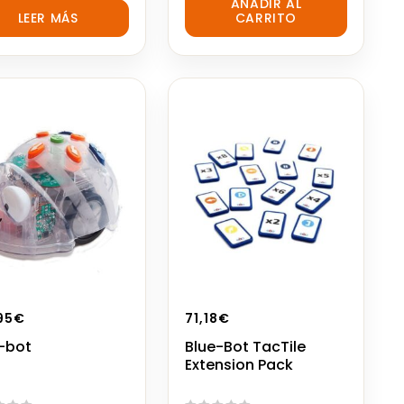
AÑADIR AL
out
LEER MÁS
CARRITO
of
5
95
€
71,18
€
-bot
Blue-Bot TacTile
Extension Pack