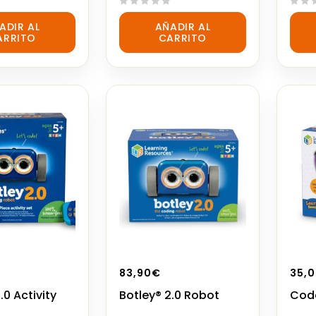
0
0
ADIR AL
AÑADIR AL
out
out
ARRITO
CARRITO
of
of
5
5
83,90
€
35,
.0 Activity
Botley® 2.0 Robot
Code