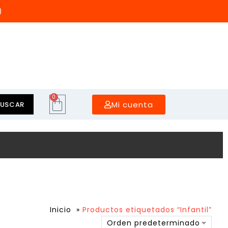
)
0
Mi cuenta
BUSCAR
Inicio
»
Productos etiquetados “Infantil”
Orden predeterminado