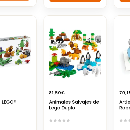
5
5
81,50
€
70,1
s LEGO®
Animales Salvajes de
Arti
Lego Duplo
Rob
0
0