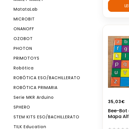
out
L
of
MatataLab
5
MICROBIT
ONANOFF
OZOBOT
PHOTON
PRIMOTOYS
Robótica
ROBÓTICA ESO/BACHILLERATO
ROBÓTICA PRIMARIA
Serie MKR Arduino
35,03
€
SPHERO
Bee-Bot 
Mapa Alf
STEM KITS ESO/BACHILLERATO
TILK Education