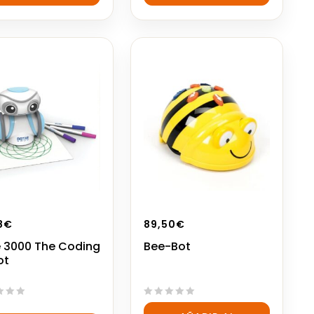
5
8
€
89,50
€
e 3000 The Coding
Bee-Bot
ot
0