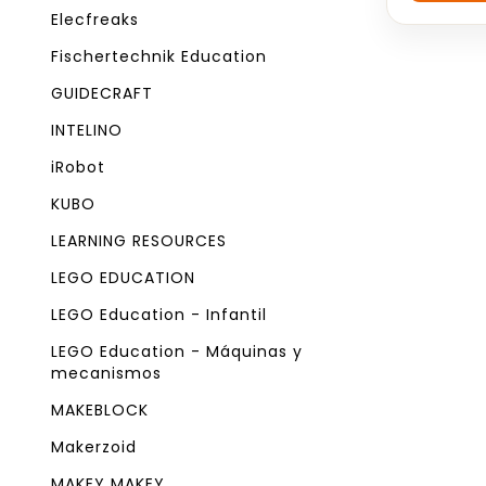
5
Elecfreaks
Fischertechnik Education
GUIDECRAFT
INTELINO
iRobot
KUBO
LEARNING RESOURCES
LEGO EDUCATION
LEGO Education - Infantil
LEGO Education - Máquinas y
mecanismos
MAKEBLOCK
Makerzoid
MAKEY MAKEY