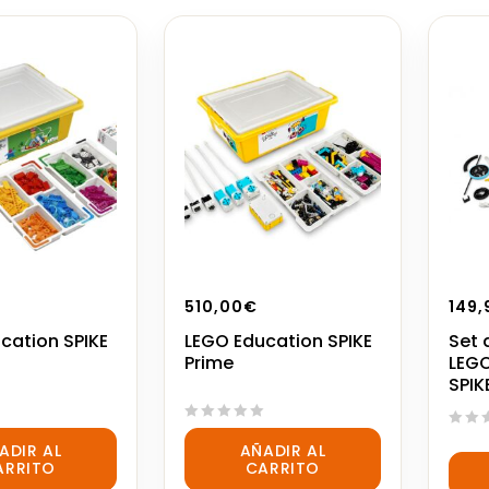
510,00
€
149,
cation SPIKE
LEGO Education SPIKE
Set 
Prime
LEGO
SPIK
0
0
ADIR AL
AÑADIR AL
out
out
ARRITO
CARRITO
of
of