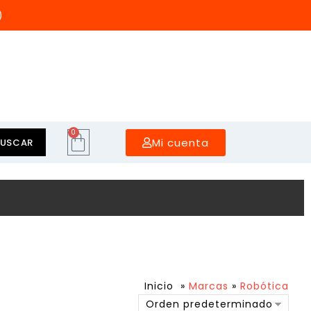
)
0
Mi cuenta
BUSCAR
Inicio
»
Marcas
»
Robótica
Orden predeterminado