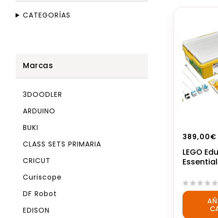
CATEGORÍAS
Marcas
3DOODLER
ARDUINO
BUKI
389,00
€
CLASS SETS PRIMARIA
LEGO Edu
CRICUT
Essential
Curiscope
DF Robot
0
AÑ
out
C
EDISON
of