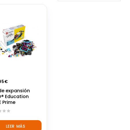
95
€
de expansión
® Education
E Prime
LEER MÁS