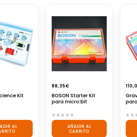
88,35
€
110,
ience Kit
BOSON Starter Kit
Grav
para micro:bit
para
0
0
ADIR AL
AÑADIR AL
out
out
ARRITO
CARRITO
of
of