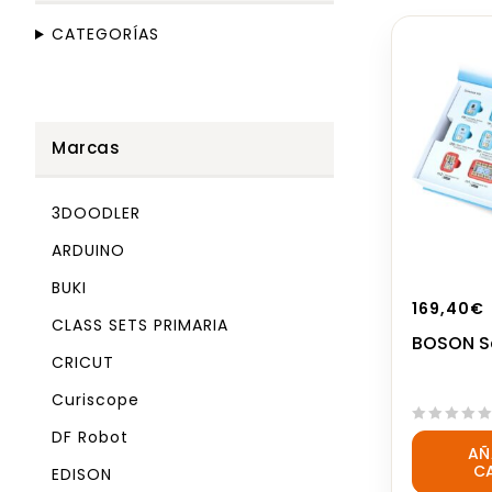
CATEGORÍAS
Marcas
3DOODLER
ARDUINO
BUKI
169,40
€
CLASS SETS PRIMARIA
BOSON Sc
CRICUT
Curiscope
DF Robot
0
AÑ
out
C
EDISON
of