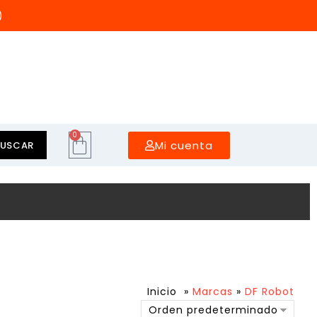
)
0
Mi cuenta
BUSCAR
Inicio
»
Marcas
»
DF Robot
Orden predeterminado