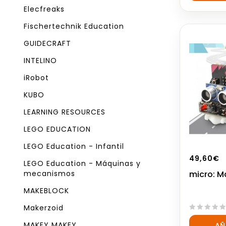
5
Elecfreaks
Fischertechnik Education
GUIDECRAFT
INTELINO
iRobot
KUBO
LEARNING RESOURCES
LEGO EDUCATION
LEGO Education - Infantil
49,60
€
LEGO Education - Máquinas y
mecanismos
micro: 
MAKEBLOCK
Makerzoid
0
MAKEY MAKEY
AÑ
out