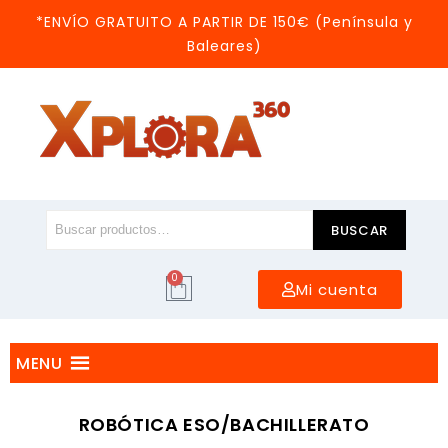
*ENVÍO GRATUITO A PARTIR DE 150€ (Península y
Baleares)
BUSCAR
0
Mi cuenta
MENU
ROBÓTICA ESO/BACHILLERATO