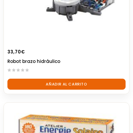
33,70
€
Robot brazo hidráulico
0
out
AÑADIR AL CARRITO
of
5