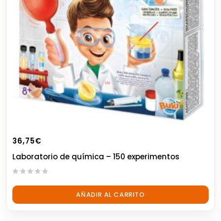
36,75
€
Laboratorio de química – 150 experimentos
0
out
AÑADIR AL CARRITO
of
5