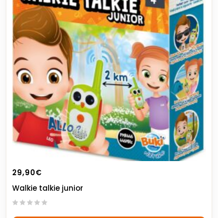
29,90
€
Walkie talkie junior
0