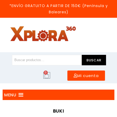
*ENVÍO GRATUITO A PARTIR DE 150€ (Península y
Baleares)
BUSCAR
0
Mi cuenta
MENU
BUKI