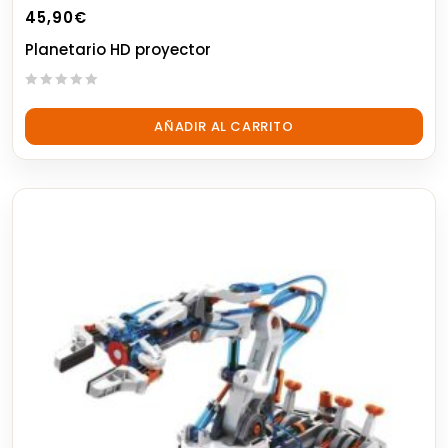
45,90
€
Planetario HD proyector
0
out
AÑADIR AL CARRITO
of
5