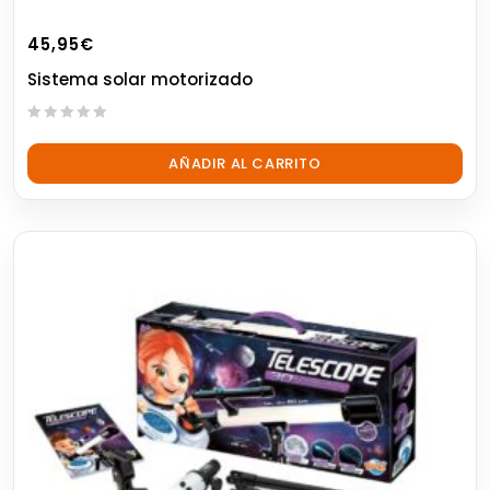
45,95
€
Sistema solar motorizado
0
out
AÑADIR AL CARRITO
of
5