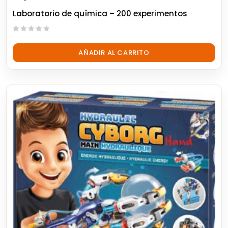
Laboratorio de química – 200 experimentos
0
out
AÑADIR AL CARRITO
of
5