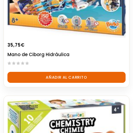
35,75
€
Mano de Ciborg Hidráulica
0
out
AÑADIR AL CARRITO
of
5