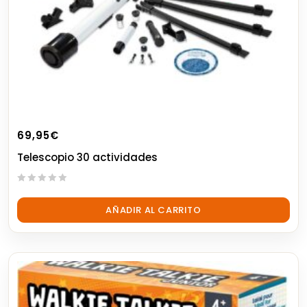
69,95
€
Telescopio 30 actividades
0
out
AÑADIR AL CARRITO
of
5