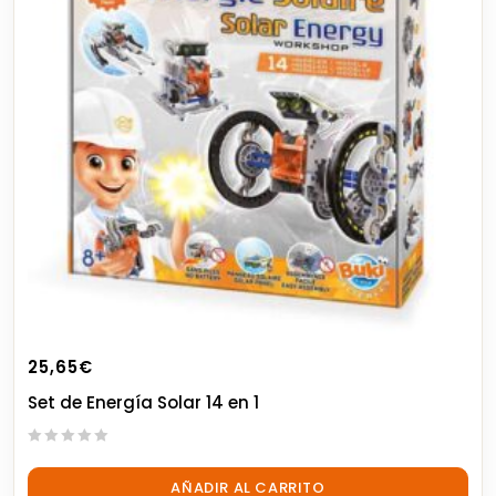
25,65
€
Set de Energía Solar 14 en 1
0
out
AÑADIR AL CARRITO
of