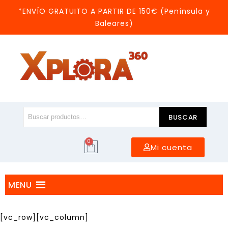
*ENVÍO GRATUITO A PARTIR DE 150€ (Península y
Baleares)
BUSCAR
0
Mi cuenta
MENU
[vc_row][vc_column]