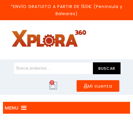
*ENVÍO GRATUITO A PARTIR DE 150€ (Península y
Baleares)
BUSCAR
0
Mi cuenta
MENU