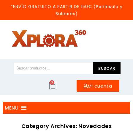
*ENVÍO GRATUITO A PARTIR DE 150€ (Península y
Baleares)
BUSCAR
0
Mi cuenta
MENU
Category Archives: Novedades