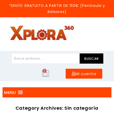
*ENVÍO GRATUITO A PARTIR DE 150€ (Península y
Baleares)
BUSCAR
0
Mi cuenta
MENU
Category Archives: Sin categoría