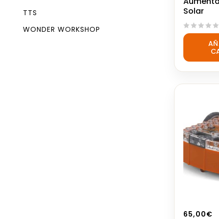
Aumenta
Solar
TTS
WONDER WORKSHOP
0
AÑ
out
C
of
5
65,00
€