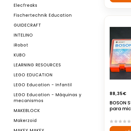
5
Elecfreaks
Fischertechnik Education
GUIDECRAFT
INTELINO
iRobot
KUBO
LEARNING RESOURCES
LEGO EDUCATION
LEGO Education - Infantil
88,35
€
LEGO Education - Máquinas y
mecanismos
BOSON St
para mic
MAKEBLOCK
Makerzoid
0
MAKEY MAKEY