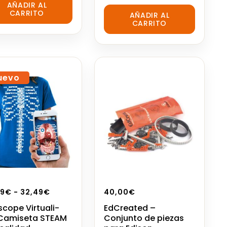
AÑADIR AL
0
CARRITO
AÑADIR AL
out
CARRITO
of
5
uevo
49
€
-
32,49
€
40,00
€
scope Virtuali-
EdCreated –
 Camiseta STEAM
Conjunto de piezas