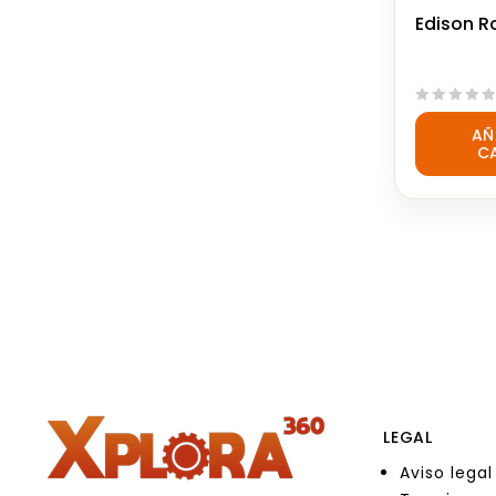
Edison R
0
AÑ
out
C
of
5
LEGAL
Aviso legal