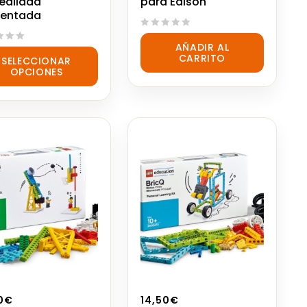
ealidad
para Edison
entada
0
AÑADIR AL
out
CARRITO
SELECCIONAR
of
OPCIONES
5
0
€
14,50
€