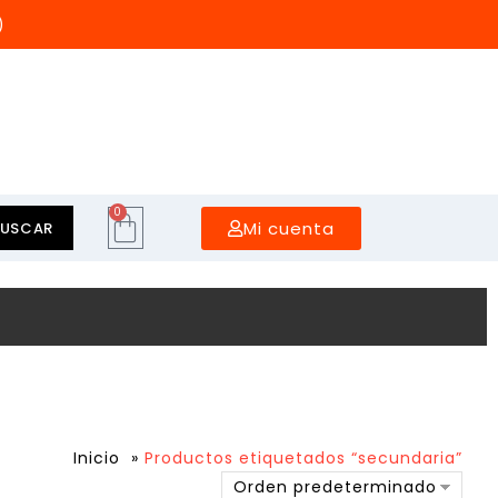
)
0
Mi cuenta
BUSCAR
Inicio
»
Productos etiquetados “secundaria”
Orden predeterminado