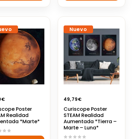
5
uevo
Nuevo
9
€
49,79
€
scope Poster
Curiscope Poster
M Realidad
STEAM Realidad
entada *Marte*
Aumentada *Tierra –
Marte – Luna*