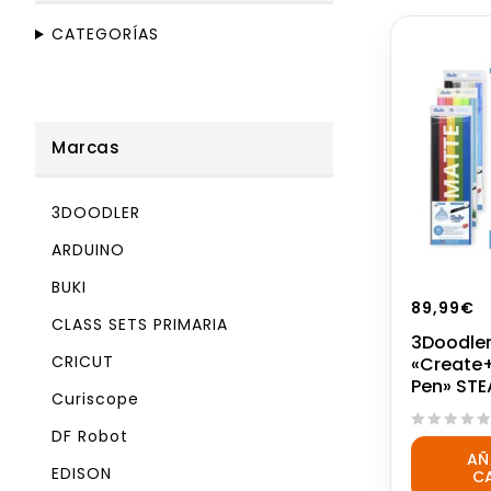
CATEGORÍAS
Marcas
3DOODLER
ARDUINO
BUKI
89,99
€
CLASS SETS PRIMARIA
3Doodler
CRICUT
«Create+
Pen» ST
Curiscope
DF Robot
0
AÑ
out
EDISON
C
of