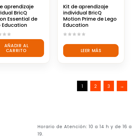
de aprendizaje
Kit de aprendizaje
vidual BricQ
individual BricQ
on Essential de
Motion Prime de Lego
 Education
Education
0
AÑADIR AL
out
CARRITO
LEER MÁS
of
5
1
2
3
→
Horario de Atención: 10 a 14 h y de 16 a
19.