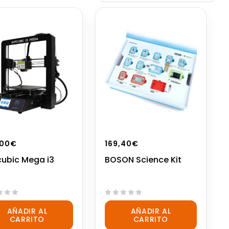
,00
€
169,40
€
ubic Mega i3
BOSON Science Kit
0
AÑADIR AL
AÑADIR AL
out
CARRITO
CARRITO
of