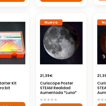
5
5
Nuevo
N
21,39
€
21,3
arter Kit
Curiscope Poster
Curi
ro:bit
STEAM Realidad
STEA
Aumentada *Luna*
Aum
0
0