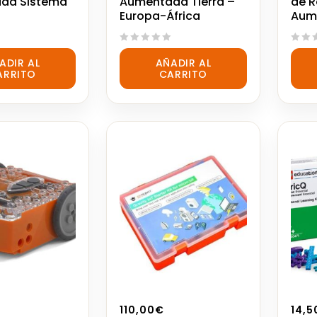
da Sistema
Aumentada Tierra –
de R
Europa-África
Aum
0
0
ADIR AL
AÑADIR AL
out
out
ARRITO
CARRITO
of
of
5
5
110,00
€
14,5