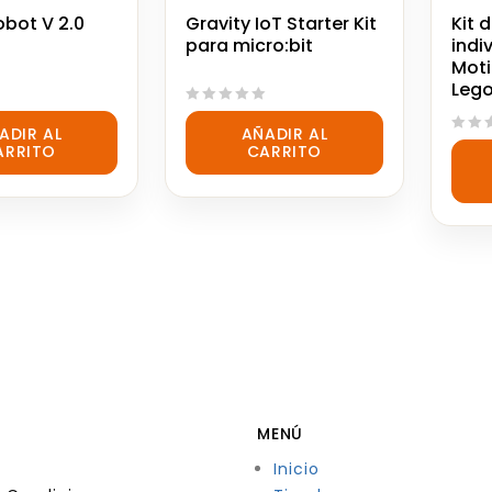
obot V 2.0
Gravity IoT Starter Kit
Kit 
para micro:bit
indi
Moti
Lego
0
ADIR AL
AÑADIR AL
out
0
ARRITO
CARRITO
of
out
5
of
5
MENÚ
Inicio