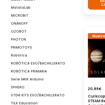
AÑ
out
C
of
MatataLab
5
MICROBIT
ONANOFF
OZOBOT
Nuev
PHOTON
PRIMOTOYS
Robótica
ROBÓTICA ESO/BACHILLERATO
ROBÓTICA PRIMARIA
Serie MKR Arduino
SPHERO
20,89
€
STEM KITS ESO/BACHILLERATO
Curiscop
STEAM R
TILK Education