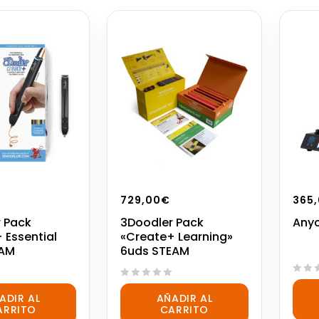
729,00
€
365
 Pack
3Doodler Pack
Anyc
 Essential
«Create+ Learning»
EAM
6uds STEAM
0
0
out
ADIR AL
AÑADIR AL
out
of
ARRITO
CARRITO
of