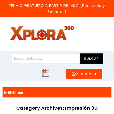
*ENVÍO GRATUITO A PARTIR DE 150€ (Península y
Baleares)
BUSCAR
0
Mi cuenta
MENU
Category Archives: Impresión 3D