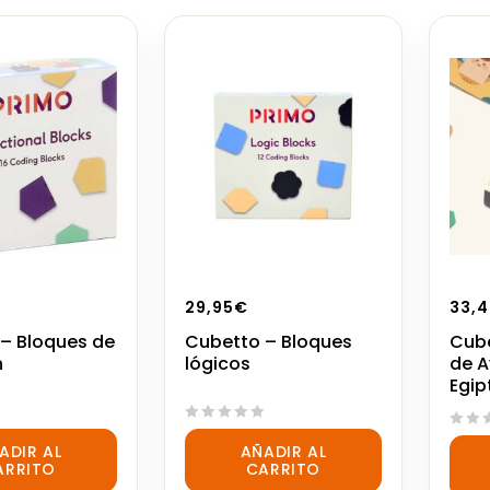
29,95
€
33,4
– Bloques de
Cubetto – Bloques
Cube
n
lógicos
de A
Egip
0
0
ADIR AL
AÑADIR AL
out
out
ARRITO
CARRITO
of
of