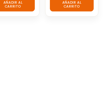
AÑADIR AL
AÑADIR AL
out
CARRITO
CARRITO
of
5