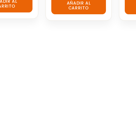
ADIR AL
AÑADIR AL
out
out
ARRITO
CARRITO
of
of
5
5