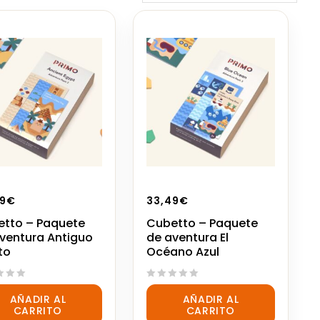
9
€
33,49
€
tto – Paquete
Cubetto – Paquete
ventura Antiguo
de aventura El
to
Océano Azul
0
AÑADIR AL
AÑADIR AL
out
CARRITO
CARRITO
of