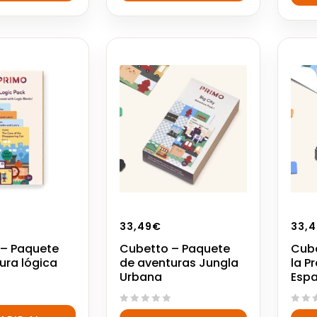
5
5
33,49
€
33,4
 – Paquete
Cubetto – Paquete
Cube
ura lógica
de aventuras Jungla
la P
Urbana
Espa
0
0