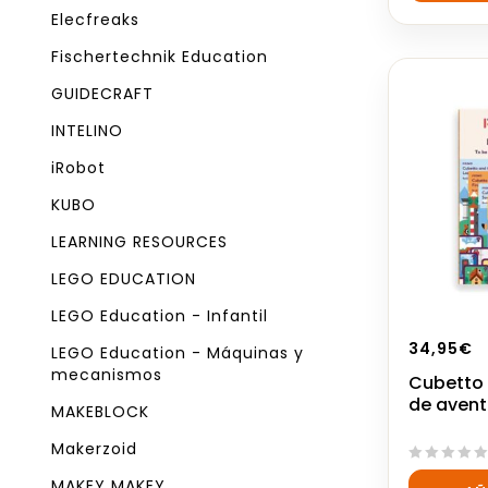
5
Elecfreaks
Fischertechnik Education
GUIDECRAFT
INTELINO
iRobot
KUBO
LEARNING RESOURCES
LEGO EDUCATION
LEGO Education - Infantil
34,95
€
LEGO Education - Máquinas y
mecanismos
Cubetto
de avent
MAKEBLOCK
Makerzoid
0
MAKEY MAKEY