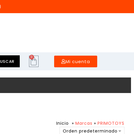
)
0
Mi cuenta
BUSCAR
Inicio
»
Marcas
»
PRIMOTOYS
Orden predeterminado