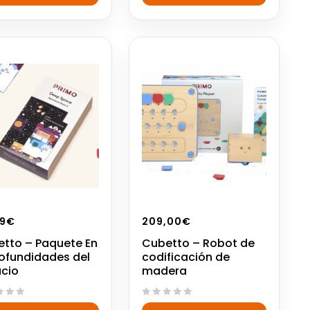
5
9
€
209,00
€
tto – Paquete En
Cubetto – Robot de
rofundidades del
codificación de
cio
madera
0