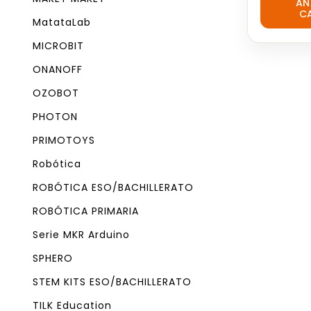
AÑ
out
C
of
MatataLab
5
MICROBIT
ONANOFF
OZOBOT
PHOTON
PRIMOTOYS
Robótica
ROBÓTICA ESO/BACHILLERATO
ROBÓTICA PRIMARIA
Serie MKR Arduino
SPHERO
STEM KITS ESO/BACHILLERATO
TILK Education