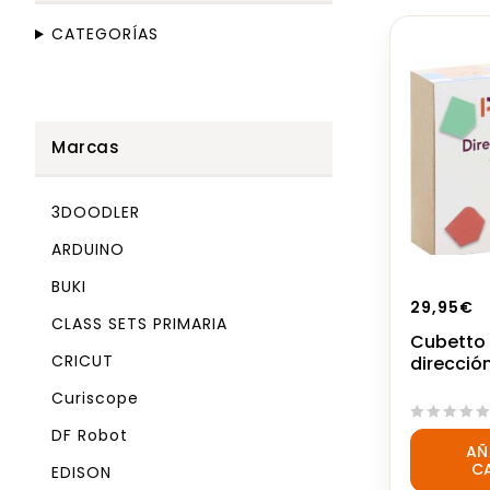
CATEGORÍAS
Marcas
3DOODLER
ARDUINO
BUKI
29,95
€
CLASS SETS PRIMARIA
Cubetto 
CRICUT
direcció
Curiscope
DF Robot
0
AÑ
out
C
EDISON
of