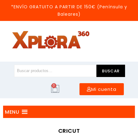
*ENVÍO GRATUITO A PARTIR DE 150€ (Península y
Baleares)
BUSCAR
0
Mi cuenta
MENU
CRICUT