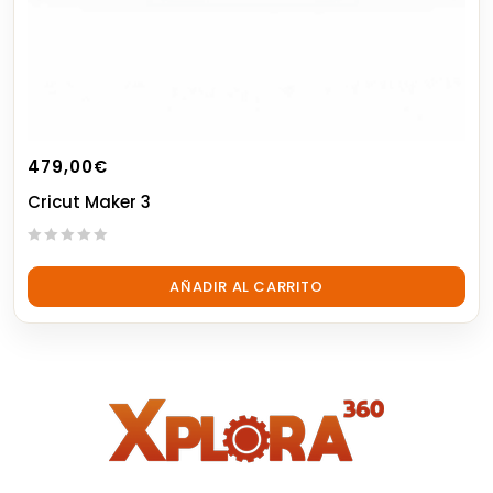
479,00
€
Cricut Maker 3
0
out
AÑADIR AL CARRITO
of
5