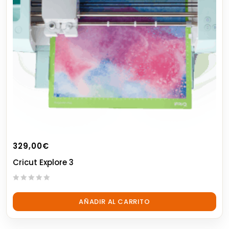
329,00
€
Cricut Explore 3
0
out
AÑADIR AL CARRITO
of
5