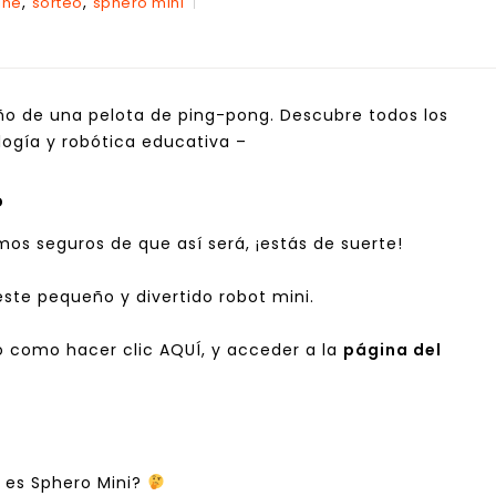
,
,
ine
sorteo
sphero mini
o de una pelota de ping-pong. Descubre todos los
logía y robótica educativa
–
?
amos seguros de que así será, ¡estás de suerte!
ste pequeño y divertido robot mini.
lo como hacer clic
AQUÍ
, y acceder a la
página del
 es Sphero Mini?