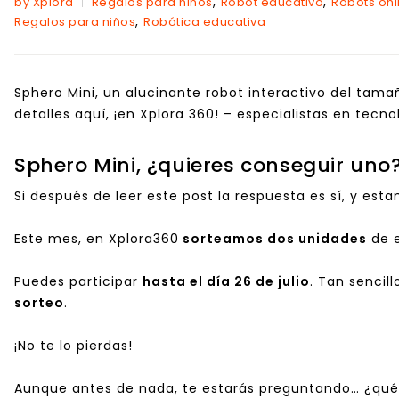
,
,
by Xplora
Regalos para niños
Robot educativo
Robots onl
,
Regalos para niños
Robótica educativa
Sphero Mini, un alucinante
robot interactivo
del tamañ
detalles aquí, ¡en Xplora 360! – especialistas en
tecno
Sphero Mini, ¿quieres conseguir uno
Si después de leer este post la respuesta es sí, y est
Este mes, en Xplora360
sorteamos dos unidades
de e
Puedes participar
hasta el día 26 de julio
. Tan sencil
sorteo
.
¡No te lo pierdas!
Aunque antes de nada, te estarás preguntando… ¿qué