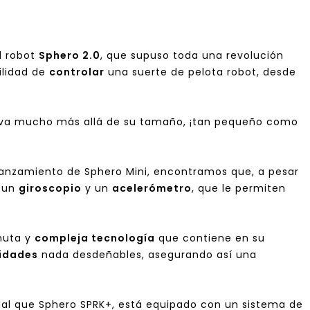
l robot
Sphero 2.0
, que supuso toda una revolución
ilidad de
controlar
una suerte de pelota robot, desde
, va mucho más allá de su tamaño, ¡tan pequeño como
lanzamiento de Sphero Mini, encontramos que, a pesar
r un
giroscopio
y un
acelerómetro
, que le permiten
nuta y
compleja tecnología
que contiene en su
cidades
nada desdeñables, asegurando así una
ual que
Sphero SPRK+
, está equipado con un sistema de