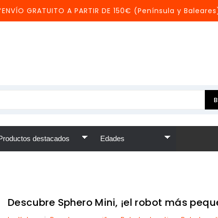
*ENVÍO GRATUITO A PARTIR DE 150€ (Península y Baleares
Descubre Sphero Mini, ¡el robot más peque