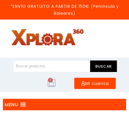
*ENVÍO GRATUITO A PARTIR DE 150€ (Península y
Baleares)
BUSCAR
0
Mi cuenta
MENU