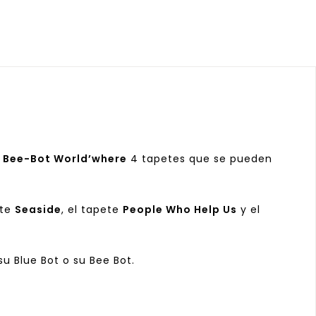
l
Bee-Bot World’where
4 tapetes que se pueden
ete
Seaside
, el tapete
People Who Help Us
y el
 su
Blue Bot
o su
Bee Bot
.