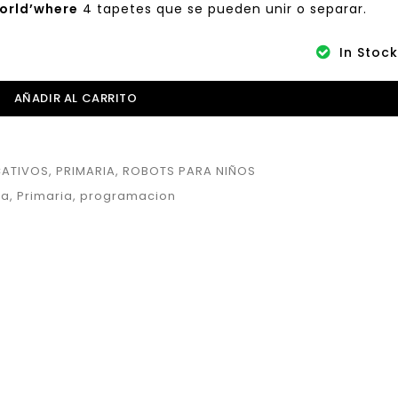
orld’where
4 tapetes que se pueden unir o separar.
In Stock
AÑADIR AL CARRITO
CATIVOS
,
PRIMARIA
,
ROBOTS PARA NIÑOS
ca
,
Primaria
,
programacion