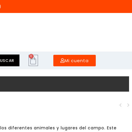
)
0
Mi cuenta
BUSCAR
Mapa Transporte e
Industria Bee-Bot
los diferentes animales y lugares del campo. Este