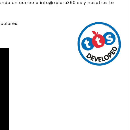
anda un correo a
info@xplora360.es
y nosotros te
colares.