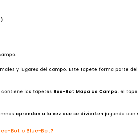
0)
!
campo.
nimales y lugares del campo. Este tapete forma parte de
 contiene los tapetes
Bee-Bot Mapa de Campo
, el tap
alumnos
aprendan a la vez que se divierten
jugando con
Bee-Bot o Blue-Bot?