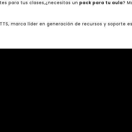
es para tus clases,¿necesitas un
pack para tu aula
? M
TTS
, marca líder en generación de recursos y soporte es