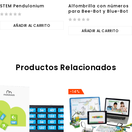
STEM Pendulonium
Alfombrilla con números
para Bee-Bot y Blue-Bot
0
out
AÑADIR AL CARRITO
0
of
out
AÑADIR AL CARRITO
5
of
5
Productos Relacionados
-14%