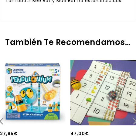
Los robots
Bee Bot
y
Blue Bot
no están incluidos.
También Te Recomendamos…
27,95
€
47,00
€