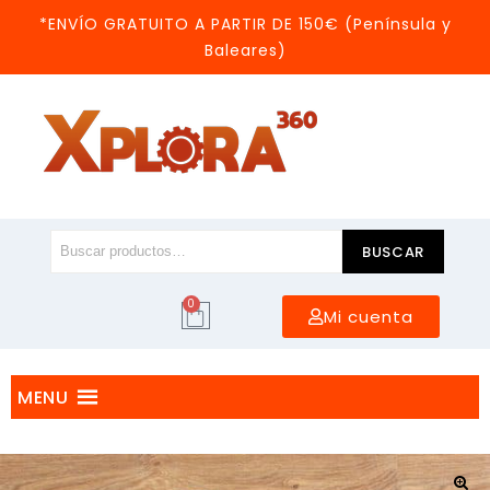
*ENVÍO GRATUITO A PARTIR DE 150€ (Península y
Baleares)
BUSCAR
0
Mi cuenta
MENU