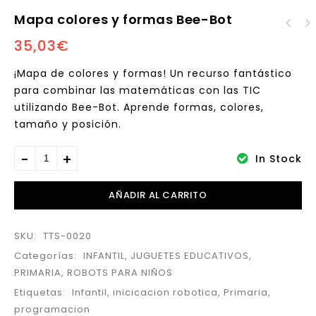
Mapa colores y formas Bee-Bot
Isla del Tesoro Mapa
35,03
€
Bee-Bot and Blue-Bot
Bee-bot Blue-Bot
Mapa Alfabético
¡Mapa de colores y formas! Un recurso fantástico
para combinar las matemáticas con las TIC
utilizando
Bee-Bot
. Aprende formas, colores,
tamaño y posición.
In Stock
AÑADIR AL CARRITO
SKU:
TTS-0020
Categorías:
INFANTIL
,
JUGUETES EDUCATIVOS
,
PRIMARIA
,
ROBOTS PARA NIÑOS
Etiquetas:
Infantil
,
inicicacion robotica
,
Primaria
,
programacion