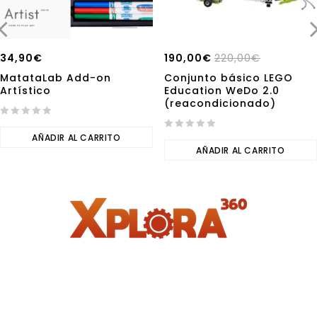
34,90
€
190,00
€
220,00
€
MatataLab Add-on
Conjunto básico LEGO
Artístico
Education WeDo 2.0
(reacondicionado)
0
out
AÑADIR AL CARRITO
0
of
out
AÑADIR AL CARRITO
5
of
5