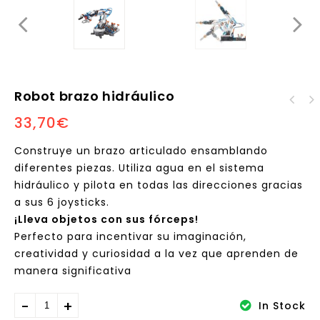
Robot brazo hidráulico
Laboratorio de química
33,70
€
Set de Energía Solar
- 200 experimentos
14 en 1
Construye un brazo articulado ensamblando
diferentes piezas. Utiliza agua en el sistema
hidráulico y pilota en todas las direcciones gracias
a sus 6 joysticks.
¡Lleva objetos con sus fórceps!
Perfecto para incentivar su imaginación,
creatividad y curiosidad a la vez que aprenden de
manera significativa
In Stock