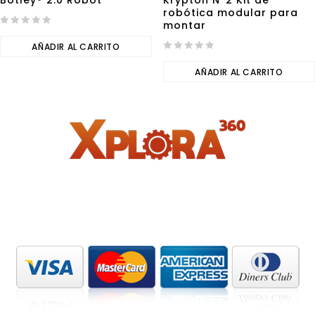
Botley® 2.0 Robot
Krypton Nº2 Kit de
robótica modular para
montar
0
out
AÑADIR AL CARRITO
of
0
5
out
AÑADIR AL CARRITO
of
5