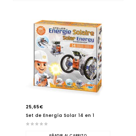
of
5
25,65
€
Set de Energía Solar 14 en 1
0
out
AÑADIR AL CARRITO