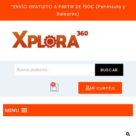
*ENVÍO GRATUITO A PARTIR DE 150€ (Península y
Baleares)
BUSCAR
0
Mi cuenta
MENU