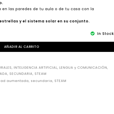
o.
a en las paredes de tu aula o de tu casa con la
estrellas y el sistema solar en su conjunto.
In Stock
AÑADIR AL CARRITO
URALES
,
INTELIGENCIA ARTIFICIAL
,
LENGUA y COMUNICACIÓN
,
TADA
,
SECUNDARIA
,
STEAM
idad aumentada
,
secundaria
,
STEAM