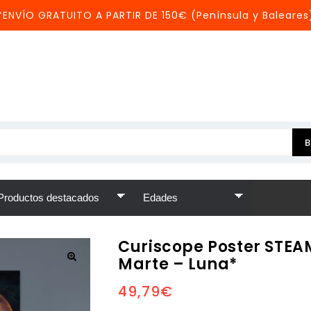
*ENVÍO GRATUITO A PARTIR DE 150€ (Península y Baleares
Curiscope Poster STEA
Marte – Luna*
49,79
€