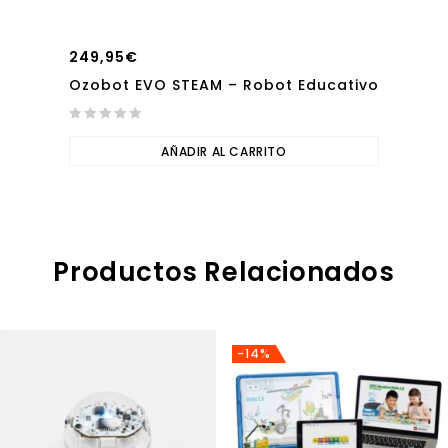
249,95
€
Ozobot EVO STEAM – Robot Educativo
0
out
AÑADIR AL CARRITO
of
5
Productos Relacionados
-14%