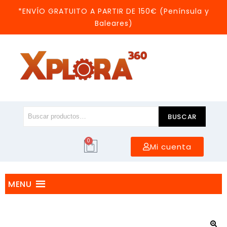
*ENVÍO GRATUITO A PARTIR DE 150€ (Península y
Baleares)
BUSCAR
0
Mi cuenta
MENU