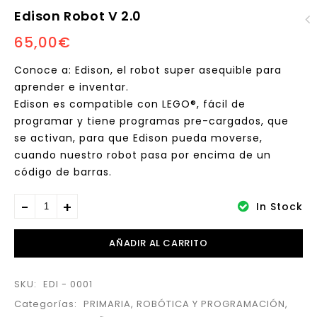
Edison Robot V 2.0
65,00
€
LEGO MINDSTORMS
Education EV3
Conoce a: Edison, el robot super asequible para
aprender e inventar.
Edison es compatible con LEGO®, fácil de
programar y tiene programas pre-cargados, que
se activan, para que Edison pueda moverse,
cuando nuestro robot pasa por encima de un
código de barras.
In Stock
AÑADIR AL CARRITO
SKU:
EDI - 0001
Categorías:
PRIMARIA
,
ROBÓTICA Y PROGRAMACIÓN
,