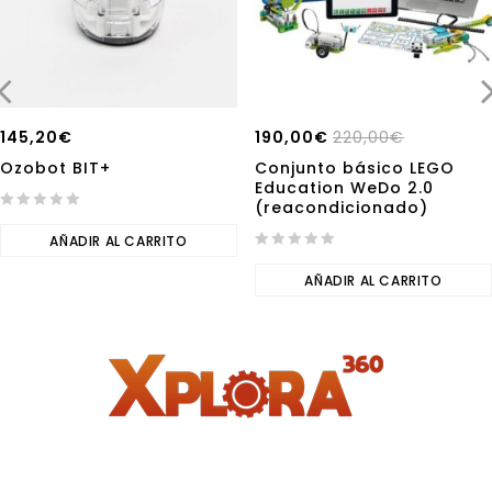
145,20
€
190,00
€
220,00
€
Ozobot BIT+
Conjunto básico LEGO
Education WeDo 2.0
(reacondicionado)
0
out
AÑADIR AL CARRITO
of
0
5
out
AÑADIR AL CARRITO
of
5