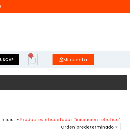
)
0
Mi cuenta
BUSCAR
Inicio
»
Productos etiquetados “iniciación robótica”
Orden predeterminado