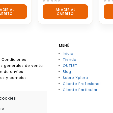
0
0
ADIR AL
AÑADIR AL
out
out
ARRITO
CARRITO
of
of
5
5
MENÚ
Inicio
 Condiciones
Tienda
s generales de venta
OUTLET
n de envíos
Blog
nes y cambios
Sobre Xplora
Cliente Profesional
Cliente Particular
 cookies
tro