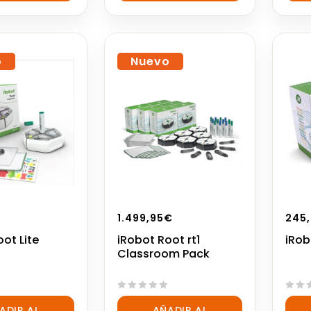
5
5
o
Nuevo
1.499,95
€
245
ot Lite
iRobot Root rt1
iRob
Classroom Pack
0
0
ADIR AL
AÑADIR AL
out
out