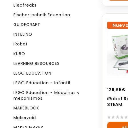
5
Elecfreaks
Fischertechnik Education
GUIDECRAFT
Nuev
INTELINO
iRobot
KUBO
LEARNING RESOURCES
LEGO EDUCATION
LEGO Education - Infantil
129,95
€
LEGO Education - Máquinas y
mecanismos
iRobot Ro
STEAM
MAKEBLOCK
Makerzoid
0
MAKEY MAKEY
AÑ
out