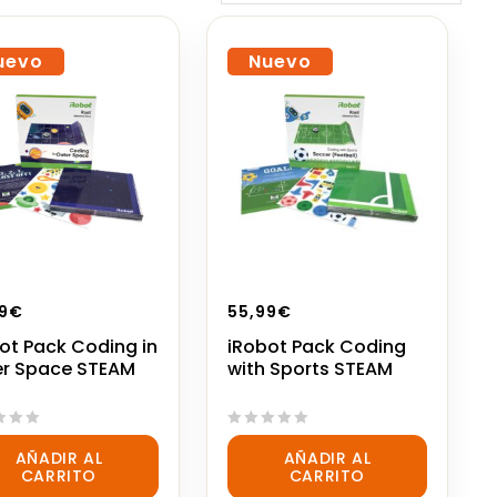
uevo
Nuevo
9
€
55,99
€
ot Pack Coding in
iRobot Pack Coding
er Space STEAM
with Sports STEAM
0
AÑADIR AL
AÑADIR AL
out
CARRITO
CARRITO
of