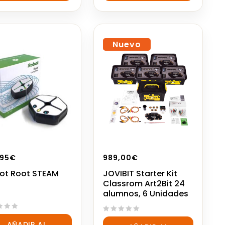
5
Nuevo
,95
€
989,00
€
ot Root STEAM
JOVIBIT Starter Kit
Classrom Art2Bit 24
alumnos, 6 Unidades
0
AÑADIR AL