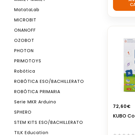
C
of
MatataLab
5
MICROBIT
ONANOFF
OZOBOT
PHOTON
PRIMOTOYS
Robótica
ROBÓTICA ESO/BACHILLERATO
ROBÓTICA PRIMARIA
Serie MKR Arduino
72,60
€
SPHERO
KUBO Co
STEM KITS ESO/BACHILLERATO
TILK Education