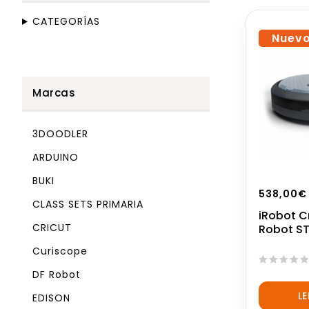
CATEGORÍAS
Nuev
Marcas
3DOODLER
ARDUINO
BUKI
538,00
€
CLASS SETS PRIMARIA
iRobot C
CRICUT
Robot S
Curiscope
DF Robot
0
out
L
EDISON
of