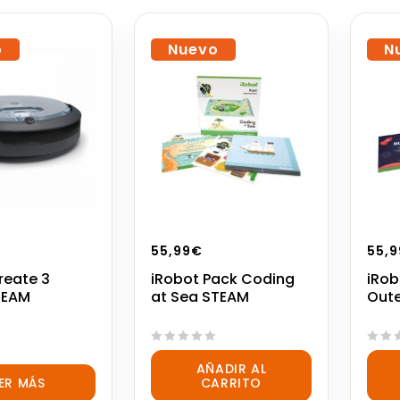
o
Nuevo
N
55,99
€
55,9
reate 3
iRobot Pack Coding
iRob
TEAM
at Sea STEAM
Out
0
0
AÑADIR AL
out
out
EER MÁS
CARRITO
of
of