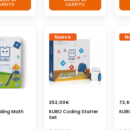
ARRITO
CARRITO
of
of
5
5
Nuevo
N
252,00
€
72,6
ding Math
KUBO Coding Starter
KUB
Set