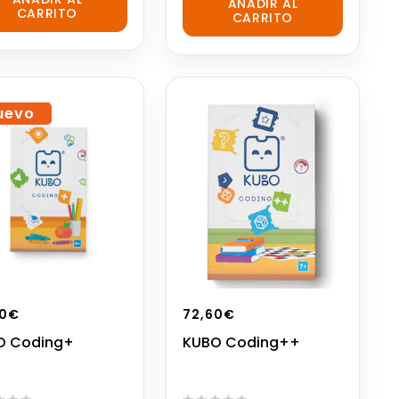
AÑADIR AL
out
CARRITO
CARRITO
of
5
uevo
0
€
72,60
€
O Coding+
KUBO Coding++