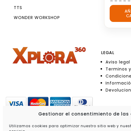
0
TTS
AÑ
out
C
of
WONDER WORKSHOP
5
LEGAL
Aviso legal
Terminos y
Condicione
Informació
Devolucio
Gestionar el consentimiento de las
Utilizamos cookies para optimizar nuestro sitio web y nues