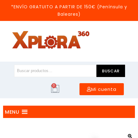
*ENVÍO GRATUITO A PARTIR DE 150€ (Península y
Baleares)
BUSCAR
0
Mi cuenta
MENU