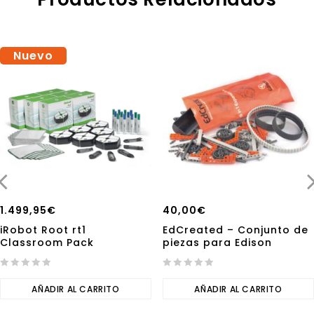
Nuevo
1.499,95
€
40,00
€
iRobot Root rt1
EdCreated – Conjunto de
Classroom Pack
piezas para Edison
0
0
out
AÑADIR AL CARRITO
out
AÑADIR AL CARRITO
of
of
5
5