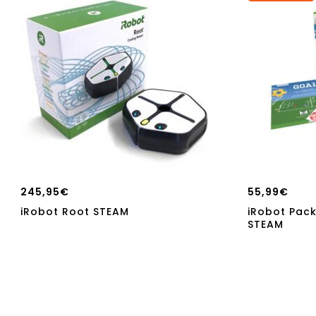
245,95
€
55,99
€
iRobot Root STEAM
iRobot Pack
STEAM