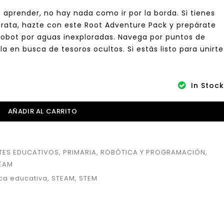
 aprender, no hay nada como ir por la borda. Si tienes
irata, hazte con este Root Adventure Pack y prepárate
obot por aguas inexploradas. Navega por puntos de
la en busca de tesoros ocultos. Si estás listo para unirte
In Stock
AÑADIR AL CARRITO
TES EDUCATIVOS
,
PRIMARIA
,
ROBÓTICA Y PROGRAMACIÓN
,
EAM
ca educativa
,
STEAM
,
STEM