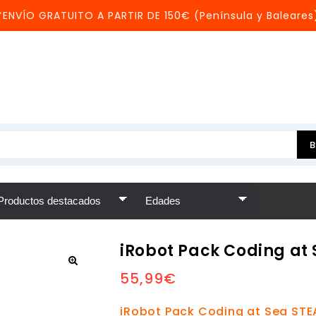
*ENVÍO GRATUITO A PARTIR DE 150€ (Península y Baleares
iRobot Pack Coding at
55,99
€
iRobot Pack Coding at Sea ST