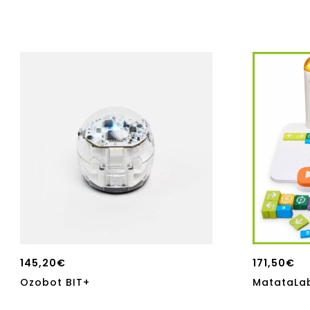
145,20
€
171,50
€
Ozobot BIT+
MatataLab