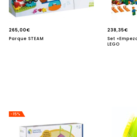
265,00
€
238,35
€
Parque STEAM
Set «Empez
LEGO
-15%