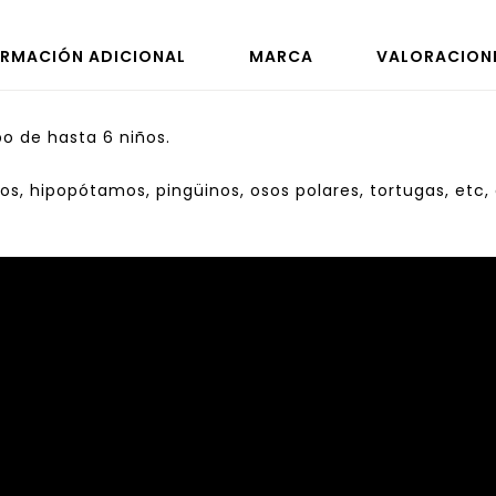
ORMACIÓN ADICIONAL
MARCA
VALORACIONE
po de hasta 6 niños.
ilos, hipopótamos, pingüinos, osos polares, tortugas, etc