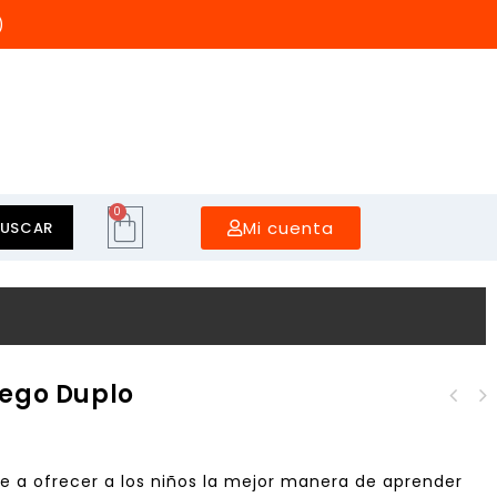
)
0
Mi cuenta
BUSCAR
Lego Duplo
Set "Ladrillos
Robotics TXT 4.0 Base
Creativos" de LEGO®
Set
DUPLO®
e a ofrecer a los niños la mejor manera de aprender