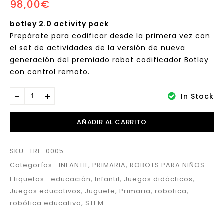
98,00
€
code & go
botley 2.0 activity pack
Prepárate para codificar desde la primera vez con
el set de actividades de la versión de nueva
generación del premiado robot codificador Botley
con control remoto.
In Stock
AÑADIR AL CARRITO
SKU:
LRE-0005
Categorías:
INFANTIL
,
PRIMARIA
,
ROBOTS PARA NIÑOS
Etiquetas:
educación
,
Infantil
,
Juegos didácticos
,
Juegos educativos
,
Juguete
,
Primaria
,
robotica
,
robótica educativa
,
STEM