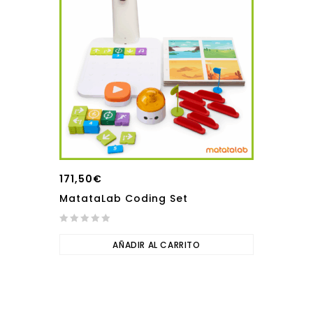
171,50
€
MatataLab Coding Set
0
out
AÑADIR AL CARRITO
of
5