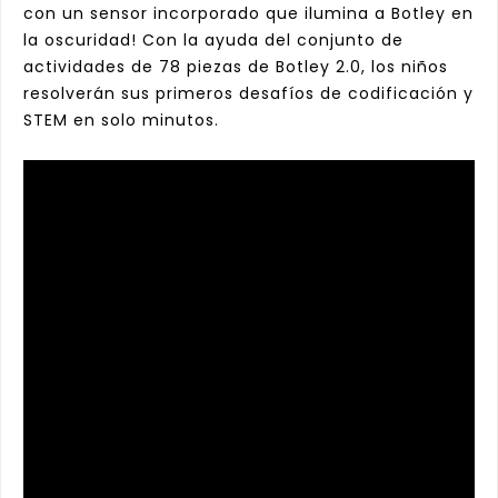
con un sensor incorporado que ilumina a Botley en
la oscuridad!
Con la ayuda del conjunto de
actividades de 78 piezas de Botley 2.0, los niños
resolverán sus primeros desafíos de codificación y
STEM en solo minutos.