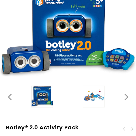
Botley® 2.0 Activity Pack
Kit de matemáticas