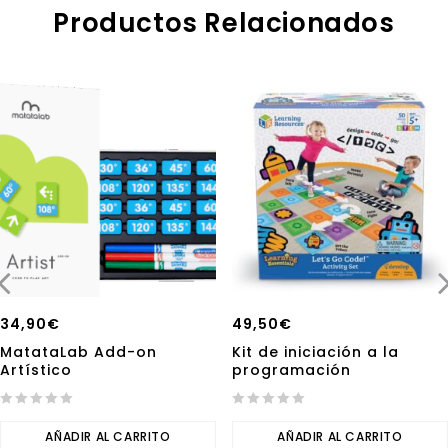
Productos Relacionados
34,90
€
49,50
€
MatataLab Add-on
Kit de iniciación a la
Artístico
programación
0
0
out
AÑADIR AL CARRITO
out
AÑADIR AL CARRITO