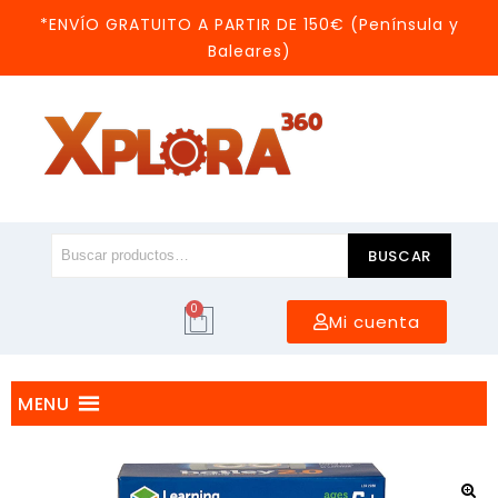
*ENVÍO GRATUITO A PARTIR DE 150€ (Península y
Baleares)
BUSCAR
0
Mi cuenta
MENU