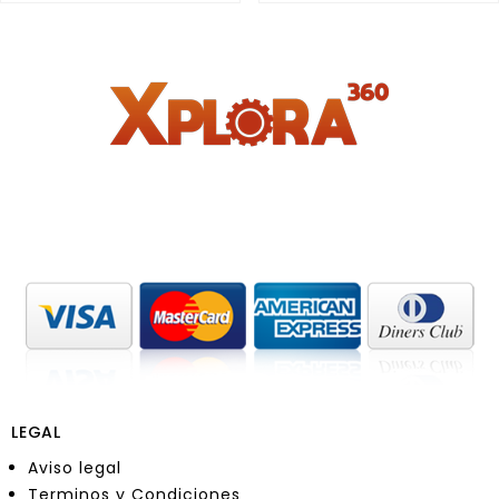
of
of
5
5
LEGAL
Aviso legal
Terminos y Condiciones