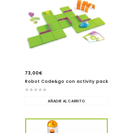
73,00
€
Robot Code&go con activity pack
0
out
AÑADIR AL CARRITO
of
5