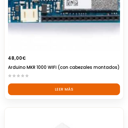
48,00
€
Arduino MKR 1000 WIFI (con cabezales montados)
0
out
LEER MÁS
of
5