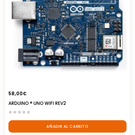
58,00
€
ARDUINO ® UNO WIFI REV2
0
out
AÑADIR AL CARRITO
of
5