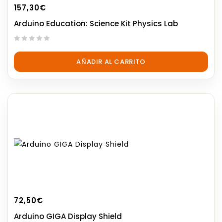
157,30
€
Arduino Education: Science Kit Physics Lab
0
out
AÑADIR AL CARRITO
of
5
72,50
€
Arduino GIGA Display Shield