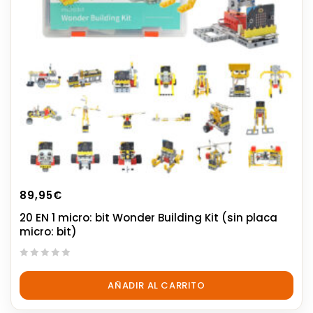
89,95
€
20 EN 1 micro: bit Wonder Building Kit (sin placa
micro: bit)
0
out
AÑADIR AL CARRITO
of
5