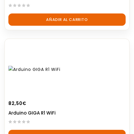
0
out
AÑADIR AL CARRITO
of
5
82,50
€
Arduino GIGA R1 WiFi
0
out