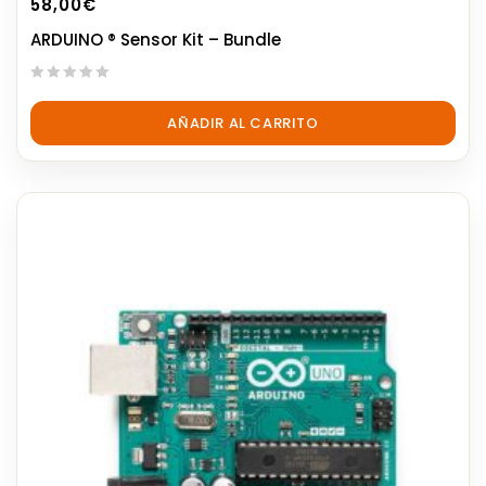
58,00
€
ARDUINO ® Sensor Kit – Bundle
0
out
AÑADIR AL CARRITO
of
5