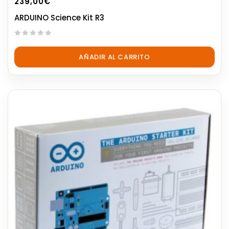
239,00
€
ARDUINO Science Kit R3
0
out
AÑADIR AL CARRITO
of
5