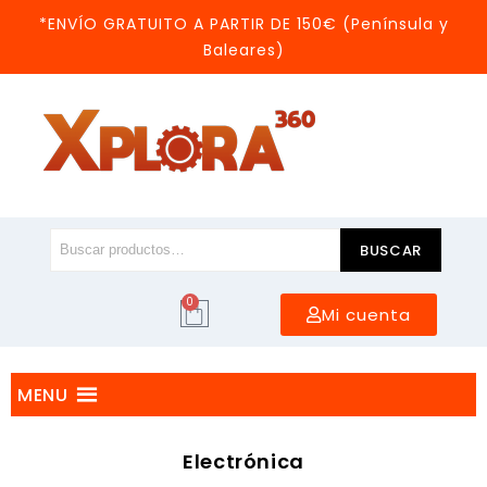
*ENVÍO GRATUITO A PARTIR DE 150€ (Península y
Baleares)
BUSCAR
0
Mi cuenta
MENU
Electrónica