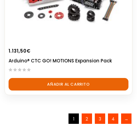
1.131,50
€
Arduino® CTC GO! MOTIONS Expansion Pack
0
out
AÑADIR AL CARRITO
of
5
1
2
3
4
→