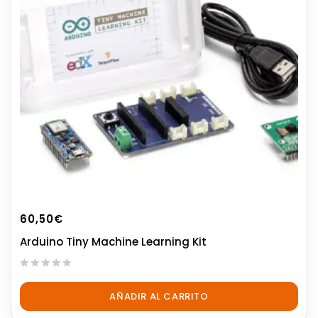
60,50
€
Arduino Tiny Machine Learning Kit
0
out
AÑADIR AL CARRITO
of
5