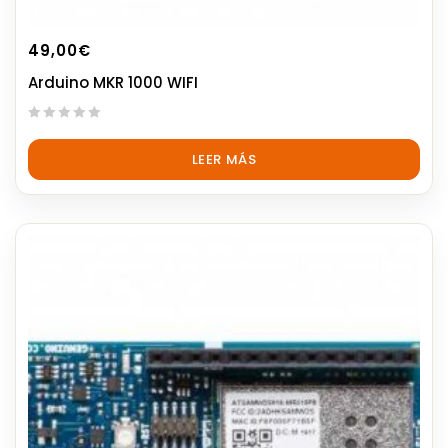
49,00
€
Arduino MKR 1000 WIFI
0
out
LEER MÁS
of
5