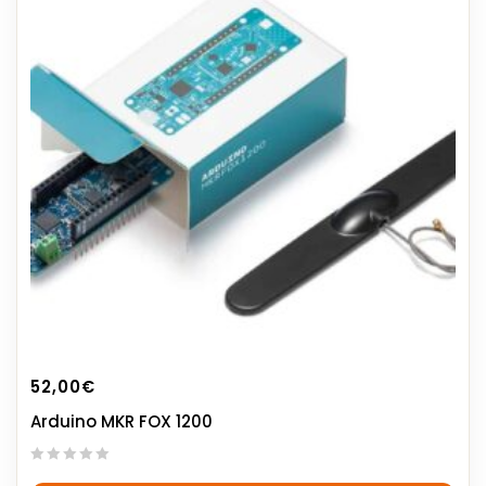
52,00
€
Arduino MKR FOX 1200
0