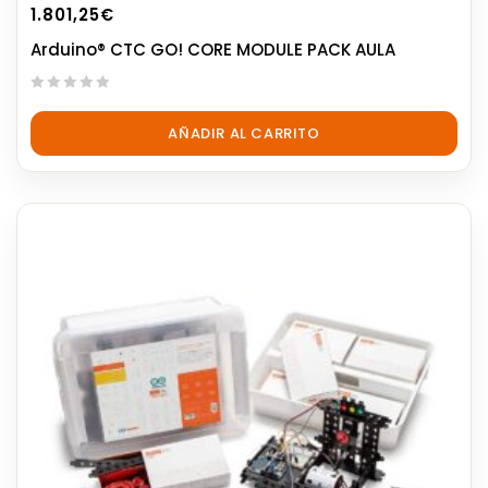
1.801,25
€
Arduino® CTC GO! CORE MODULE PACK AULA
0
out
AÑADIR AL CARRITO
of
5