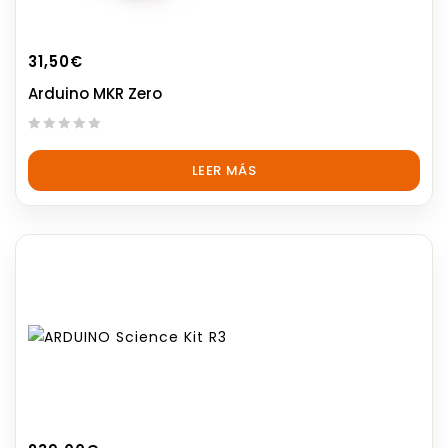
31,50
€
Arduino MKR Zero
0
out
LEER MÁS
of
5