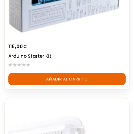
115,00
€
Arduino Starter Kit
0
out
AÑADIR AL CARRITO
of
5