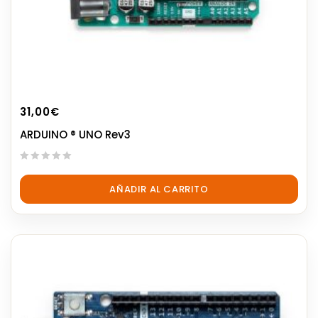
31,00
€
ARDUINO ® UNO Rev3
0
out
AÑADIR AL CARRITO
of
5