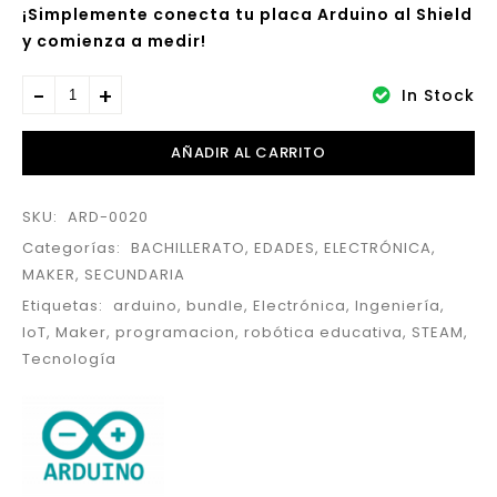
¡Simplemente conecta tu placa Arduino al Shield
y comienza a medir!
In Stock
AÑADIR AL CARRITO
SKU:
ARD-0020
Categorías:
BACHILLERATO
,
EDADES
,
ELECTRÓNICA
,
MAKER
,
SECUNDARIA
Etiquetas:
arduino
,
bundle
,
Electrónica
,
Ingeniería
,
IoT
,
Maker
,
programacion
,
robótica educativa
,
STEAM
,
Tecnología