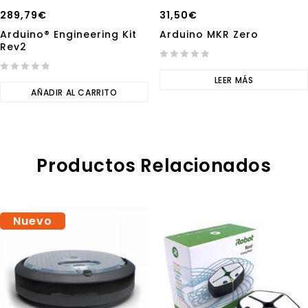
289,79
€
31,50
€
Arduino® Engineering Kit
Arduino MKR Zero
Rev2
0
0
out
LEER MÁS
out
AÑADIR AL CARRITO
of
of
5
5
Productos Relacionados
Nuevo