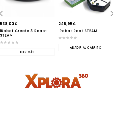
538,00
€
245,95
€
iRobot Create 3 Robot
iRobot Root STEAM
STEAM
0
0
out
AÑADIR AL CARRITO
out
LEER MÁS
of
of
5
5