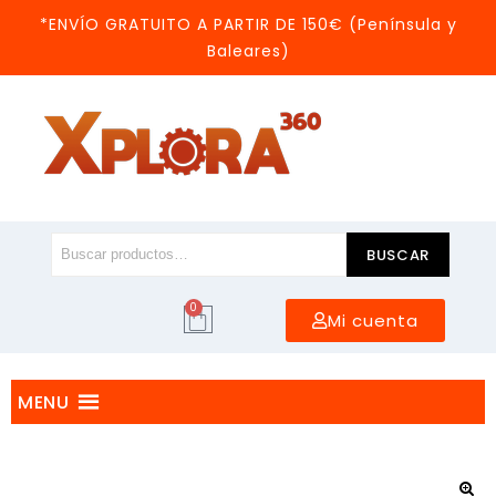
*ENVÍO GRATUITO A PARTIR DE 150€ (Península y
Baleares)
BUSCAR
0
Mi cuenta
MENU