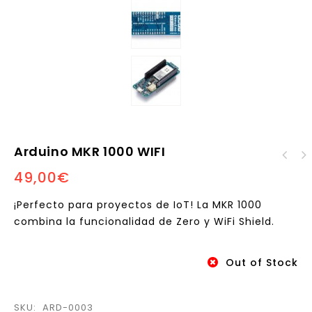
Arduino MKR 1000 WIFI
49,00
€
STEM Set 1, 2, 3
¡constrúyelo! (avión,
coche, barco)
¡Perfecto para proyectos de IoT! La MKR 1000
combina la funcionalidad de Zero y WiFi Shield.
Out of Stock
SKU:
ARD-0003