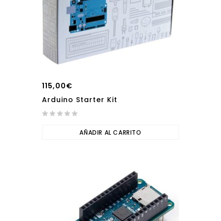
115,00
€
Arduino Starter Kit
0
out
AÑADIR AL CARRITO
of
5