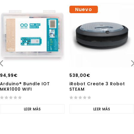
Nuevo
94,99
€
538,00
€
Arduino® Bundle IOT
iRobot Create 3 Robot
MKR1000 WIFI
STEAM
0
0
out
LEER MÁS
out
LEER MÁS
of
of
5
5