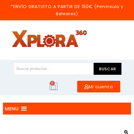
*ENVÍO GRATUITO A PARTIR DE 150€ (Península y
Baleares)
BUSCAR
0
Mi cuenta
MENU