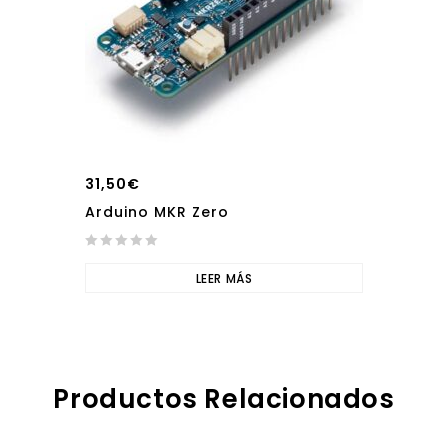
31,50
€
Arduino MKR Zero
0
out
LEER MÁS
of
5
Productos Relacionados