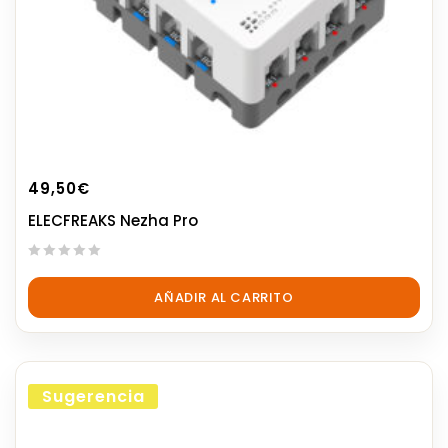
49,50
€
ELECFREAKS Nezha Pro
0
out
AÑADIR AL CARRITO
of
5
Sugerencia