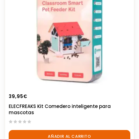
39,95
€
ELECFREAKS Kit Comedero inteligente para
mascotas
0
out
AÑADIR AL CARRITO
of