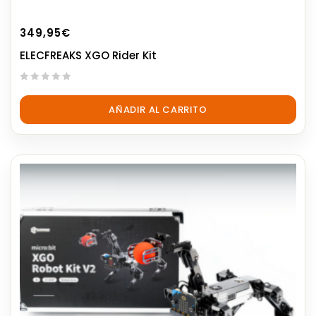
349,95
€
ELECFREAKS XGO Rider Kit
0
out
AÑADIR AL CARRITO
of
5