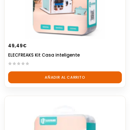
49,49
€
ELECFREAKS Kit Casa inteligente
0
out
AÑADIR AL CARRITO
of
5