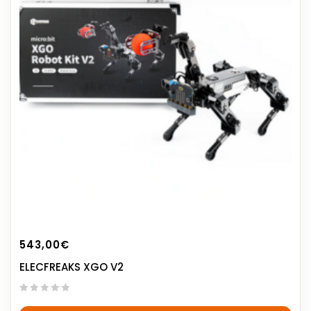
543,00
€
ELECFREAKS XGO V2
0