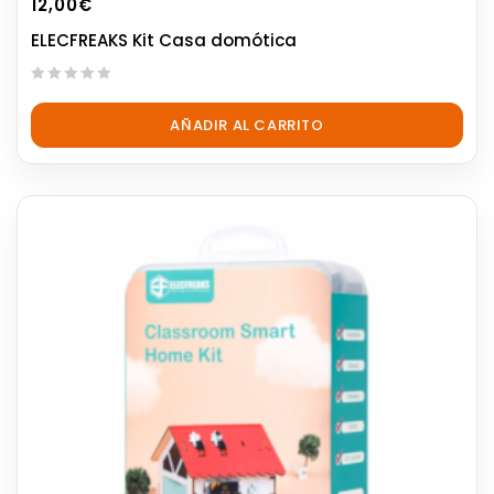
12,00
€
ELECFREAKS Kit Casa domótica
0
out
AÑADIR AL CARRITO
of
5