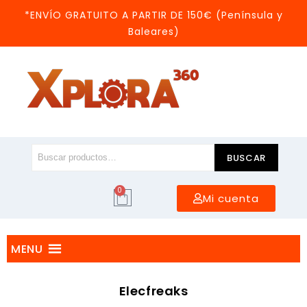
*ENVÍO GRATUITO A PARTIR DE 150€ (Península y
Baleares)
BUSCAR
0
Mi cuenta
MENU
Elecfreaks