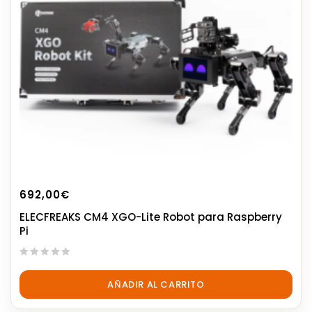
692,00
€
ELECFREAKS CM4 XGO-Lite Robot para Raspberry
Pi
0
out
AÑADIR AL CARRITO
of
5