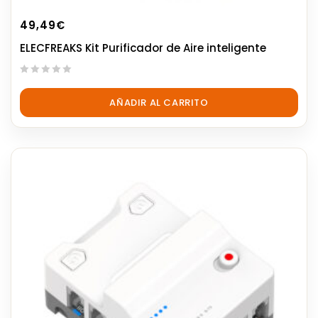
49,49
€
ELECFREAKS Kit Purificador de Aire inteligente
0
out
AÑADIR AL CARRITO
of
5