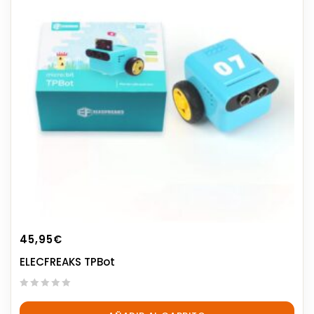
45,95
€
ELECFREAKS TPBot
0
out