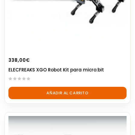
338,00
€
ELECFREAKS XGO Robot Kit para micro:bit
0
out
AÑADIR AL CARRITO
of
5