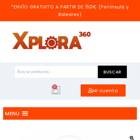
*ENVÍO GRATUITO A PARTIR DE 150€ (Península y
Baleares)
BUSCAR
0
Mi cuenta
MENU