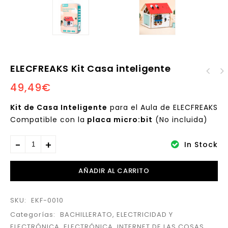
ELECFREAKS Kit Casa inteligente
49,49
€
ELECFREAKS Kit Casa
domótica
Kit de Casa Inteligente
para el Aula de ELECFREAKS
Compatible con la
placa micro:bit
(No incluida)
In Stock
AÑADIR AL CARRITO
SKU:
EKF-0010
Categorías:
BACHILLERATO
,
ELECTRICIDAD Y
ELECTRÓNICA
,
ELECTRÓNICA
,
INTERNET DE LAS COSAS