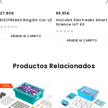
27,80
€
89,95
€
ELECFREAKS Ring:bit Car v2
microbit Elecfreaks Smart
Science IoT Kit
0
out
AÑADIR AL CARRITO
0
of
out
AÑADIR AL CARRITO
5
of
5
Productos Relacionados
-30%