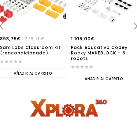
893,75
€
1.276,79
€
1.105,00
€
Sam Labs Classroom kit
Pack educativo Codey
(reacondicionado)
Rocky MAKEBLOCK – 6
robots
0
out
AÑADIR AL CARRITO
0
of
out
AÑADIR AL CARRITO
5
of
5