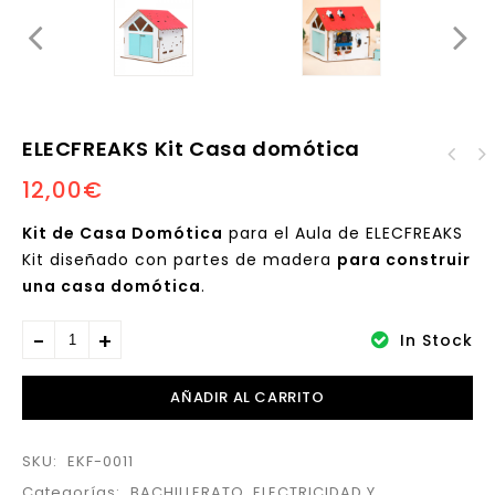
ELECFREAKS Kit Casa domótica
ELECFREAKS Kit Casa
12,00
€
ELECFREAKS Kit
inteligente
Purificador de Aire
inteligente
Kit de Casa Domótica
para el Aula de ELECFREAKS
Kit diseñado con partes de madera
para construir
una casa domótica
.
In Stock
AÑADIR AL CARRITO
SKU:
EKF-0011
Categorías:
BACHILLERATO
,
ELECTRICIDAD Y