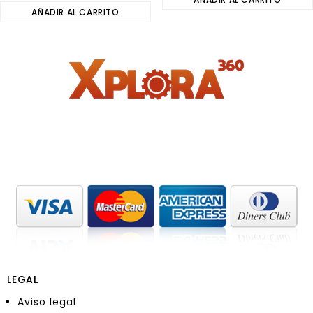
out
AÑADIR AL CARRITO
of
of
5
5
LEGAL
Aviso legal