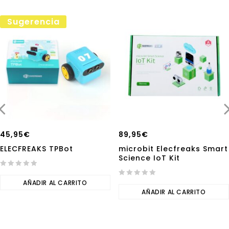
Sugerencia
45,95
€
89,95
€
ELECFREAKS TPBot
microbit Elecfreaks Smart
Science IoT Kit
0
out
AÑADIR AL CARRITO
0
of
out
AÑADIR AL CARRITO
5
of
5