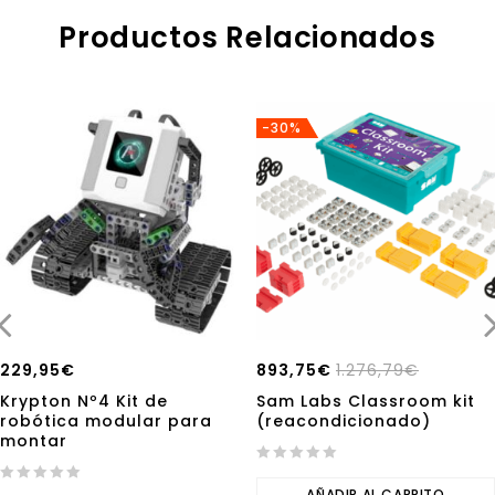
Productos Relacionados
-30%
229,95
€
893,75
€
1.276,79
€
Krypton Nº4 Kit de
Sam Labs Classroom kit
robótica modular para
(reacondicionado)
montar
0
0
out
AÑADIR AL CARRITO