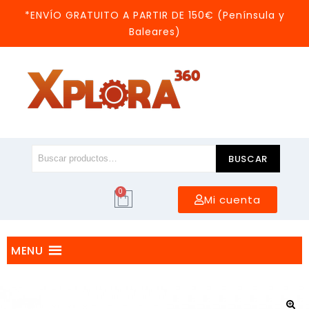
*ENVÍO GRATUITO A PARTIR DE 150€ (Península y
Baleares)
BUSCAR
0
Mi cuenta
MENU