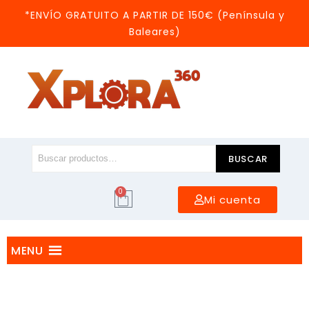
*ENVÍO GRATUITO A PARTIR DE 150€ (Península y
Baleares)
BUSCAR
0
Mi cuenta
MENU