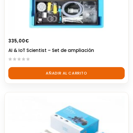
335,00
€
AI & IoT Scientist – Set de ampliación
0
out
AÑADIR AL CARRITO
of
5