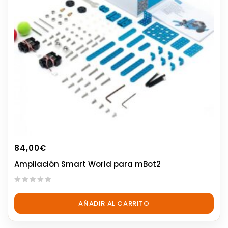
84,00
€
Ampliación Smart World para mBot2
0
out
AÑADIR AL CARRITO
of
5