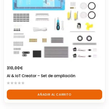
310,00
€
AI & IoT Creator – Set de ampliación
0
out
AÑADIR AL CARRITO
of
5