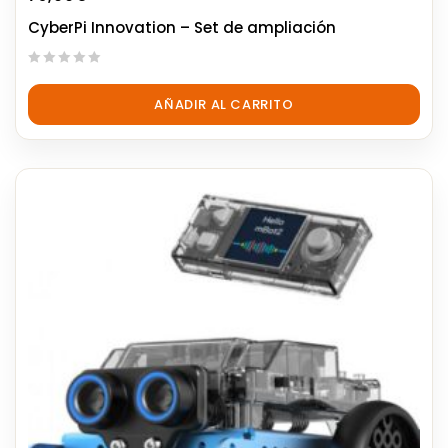
CyberPi Innovation – Set de ampliación
0
out
AÑADIR AL CARRITO
of
5