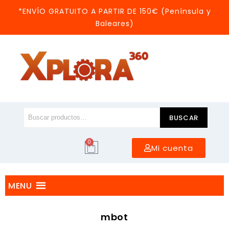
*ENVÍO GRATUITO A PARTIR DE 150€ (Península y
Baleares)
BUSCAR
0
Mi cuenta
MENU
mbot