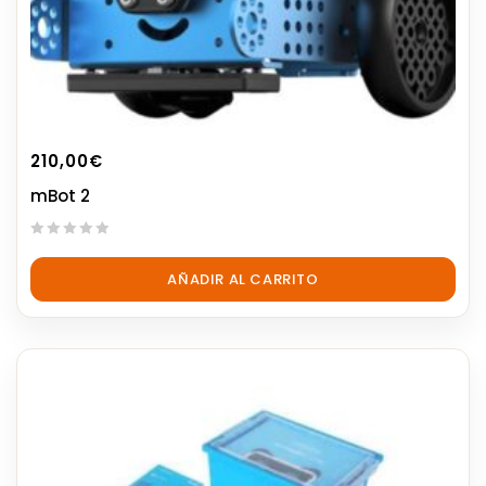
210,00
€
mBot 2
0
out
AÑADIR AL CARRITO
of
5