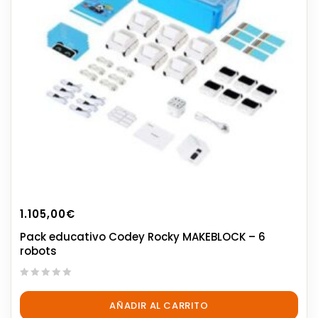
1.105,00
€
Pack educativo Codey Rocky MAKEBLOCK – 6
robots
0
out
AÑADIR AL CARRITO
of