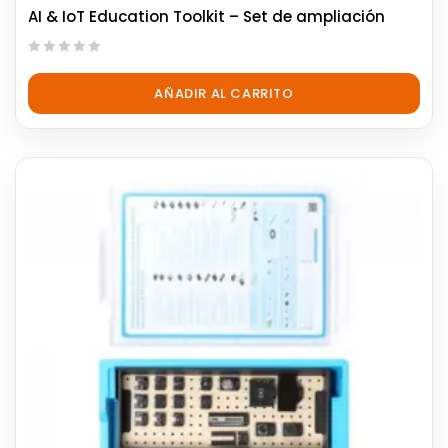
AI & IoT Education Toolkit – Set de ampliación
0
out
AÑADIR AL CARRITO
of
5