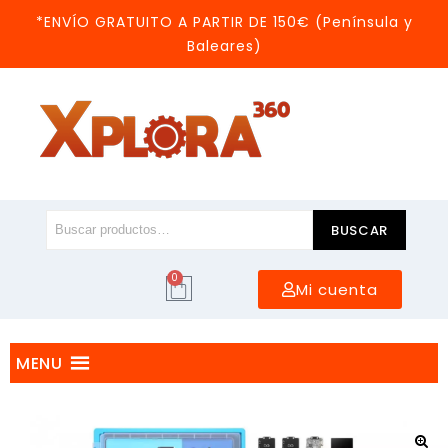
*ENVÍO GRATUITO A PARTIR DE 150€ (Península y
Baleares)
BUSCAR
0
Mi cuenta
MENU