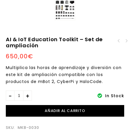
AI & IoT Education Toolkit – Set de
CyberPi Innovation -
ampliación
AI & IoT Creator - Set
Set de ampliación
650,00
€
de ampliación
Multiplica las horas de aprendizaje y diversión con
este kit de ampliación compatible con los
productos de
mBot 2
,
CyberPi
y
HaloCode
.
In Stock
AÑADIR AL CARRITO
SKU:
MKB-0030