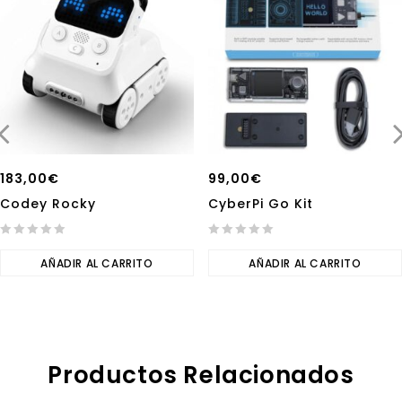
183,00
€
99,00
€
Codey Rocky
CyberPi Go Kit
0
0
out
AÑADIR AL CARRITO
out
AÑADIR AL CARRITO
of
of
5
5
Productos Relacionados