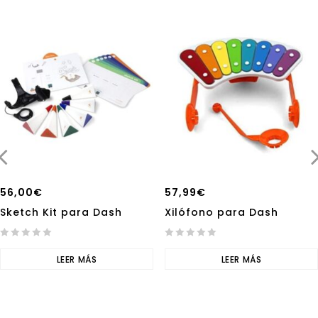
56,00
€
57,99
€
Sketch Kit para Dash
Xilófono para Dash
0
0
out
LEER MÁS
out
LEER MÁS
of
of
5
5