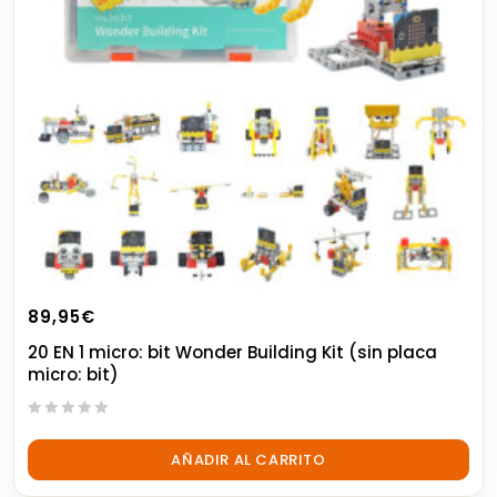
89,95
€
20 EN 1 micro: bit Wonder Building Kit (sin placa
micro: bit)
0
out
AÑADIR AL CARRITO
of
5