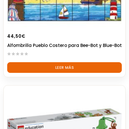
44,50
€
Alfombrilla Pueblo Costero para Bee-Bot y Blue-Bot
0
out
LEER MÁS
of
5