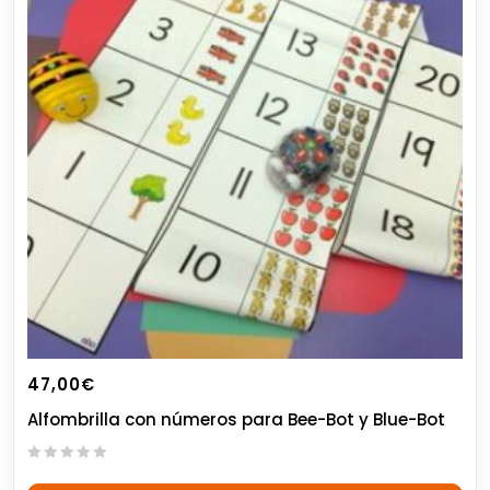
47,00
€
Alfombrilla con números para Bee-Bot y Blue-Bot
0