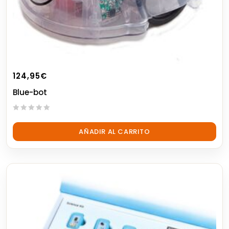
124,95
€
Blue-bot
0
out
AÑADIR AL CARRITO
of
5