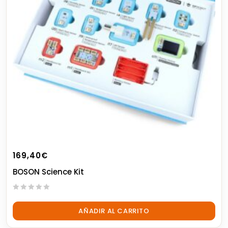
169,40
€
BOSON Science Kit
0
out
AÑADIR AL CARRITO
of
5