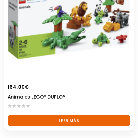
164,00
€
Animales LEGO® DUPLO®
0
out
LEER MÁS
of
5