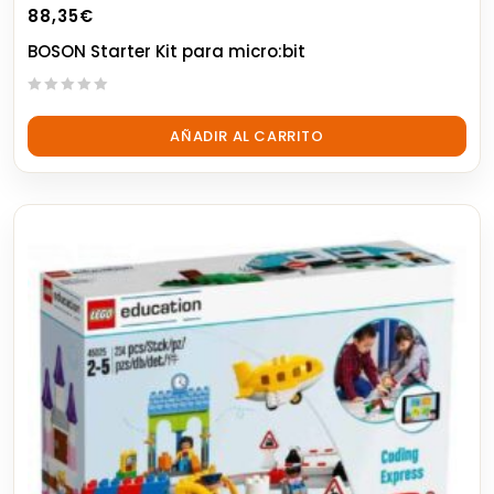
88,35
€
BOSON Starter Kit para micro:bit
0
out
AÑADIR AL CARRITO
of
5