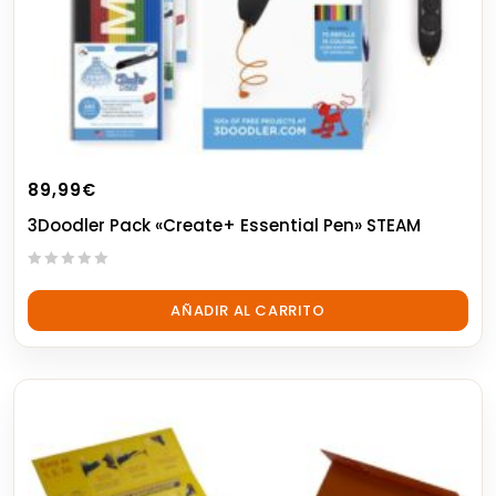
89,99
€
3Doodler Pack «Create+ Essential Pen» STEAM
0
out
AÑADIR AL CARRITO
of
5