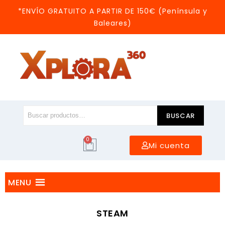
*ENVÍO GRATUITO A PARTIR DE 150€ (Península y
Baleares)
BUSCAR
0
Mi cuenta
MENU
STEAM