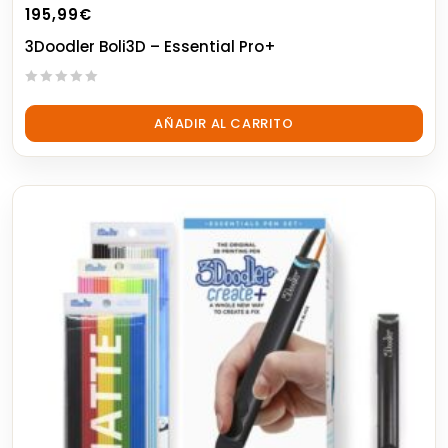
195,99
€
3Doodler Boli3D – Essential Pro+
0
out
AÑADIR AL CARRITO
of
5