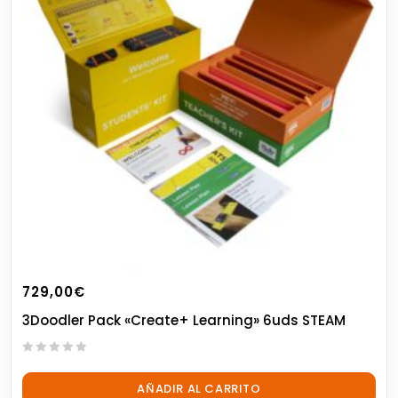
729,00
€
3Doodler Pack «Create+ Learning» 6uds STEAM
0
out
AÑADIR AL CARRITO
of