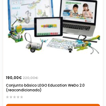
190,00
€
220,00
€
Conjunto básico LEGO Education WeDo 2.0
(reacondicionado)
0
out