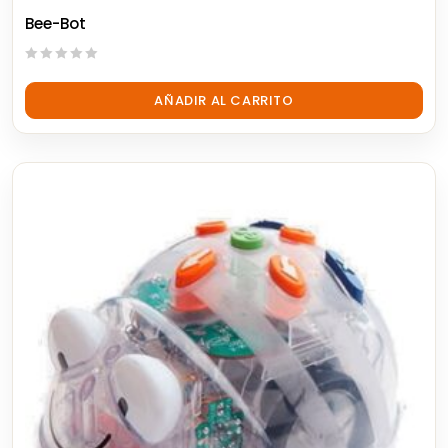
Bee-Bot
0
out
AÑADIR AL CARRITO
of
5