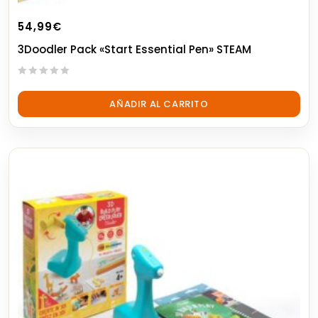
54,99
€
3Doodler Pack «Start Essential Pen» STEAM
0
out
AÑADIR AL CARRITO
of
5