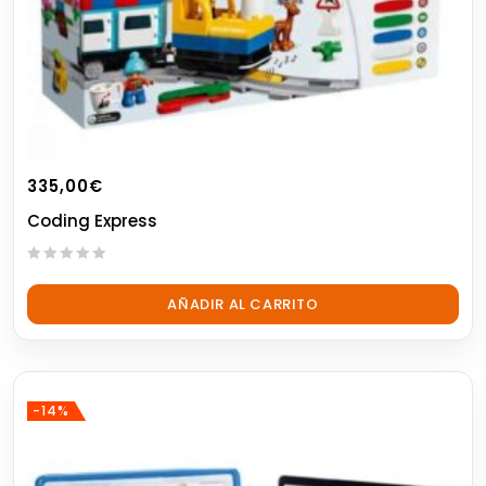
335,00
€
Coding Express
0
out
AÑADIR AL CARRITO
of
5
-14%