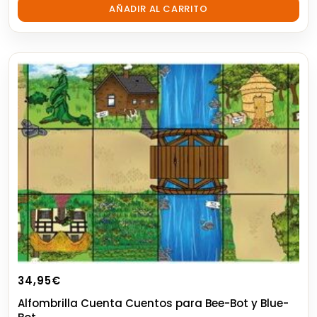
out
AÑADIR AL CARRITO
of
5
34,95
€
Alfombrilla Cuenta Cuentos para Bee-Bot y Blue-