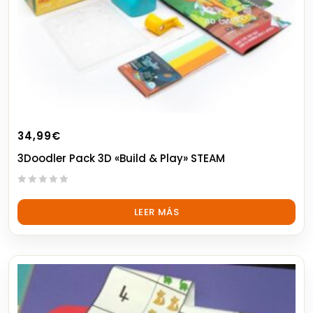
34,99
€
3Doodler Pack 3D «Build & Play» STEAM
0
out
LEER MÁS
of
5