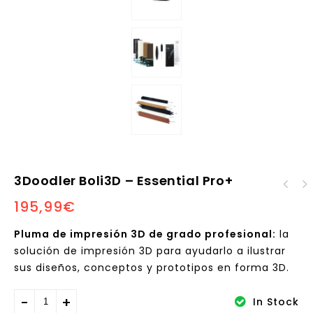
3Doodler Boli3D – Essential Pro+
JOVIBIT Starter Kit
195,99
€
Classrom Art2Bit 24
alumnos, 6 Unidades
Pluma de impresión 3D de grado profesional:
la
solución de impresión 3D para ayudarlo a ilustrar
sus diseños, conceptos y prototipos en forma 3D.
In Stock