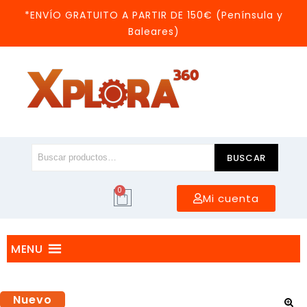
*ENVÍO GRATUITO A PARTIR DE 150€ (Península y
Baleares)
BUSCAR
0
Mi cuenta
MENU
Nuevo