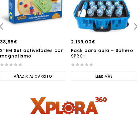
38,95
€
2.159,00
€
STEM Set actividades con
Pack para aula – Sphero
magnetismo
SPRK+
0
0
out
AÑADIR AL CARRITO
out
LEER MÁS
of
of
5
5