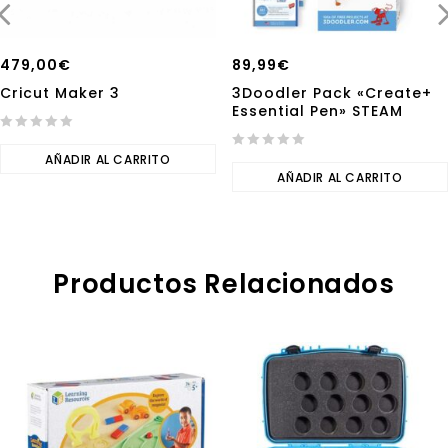
479,00
€
89,99
€
Cricut Maker 3
3Doodler Pack «Create+
Essential Pen» STEAM
0
out
AÑADIR AL CARRITO
0
of
out
AÑADIR AL CARRITO
5
of
5
Productos Relacionados