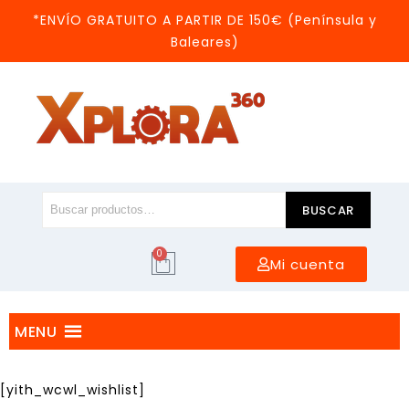
*ENVÍO GRATUITO A PARTIR DE 150€ (Península y
Baleares)
BUSCAR
0
Mi cuenta
MENU
[yith_wcwl_wishlist]