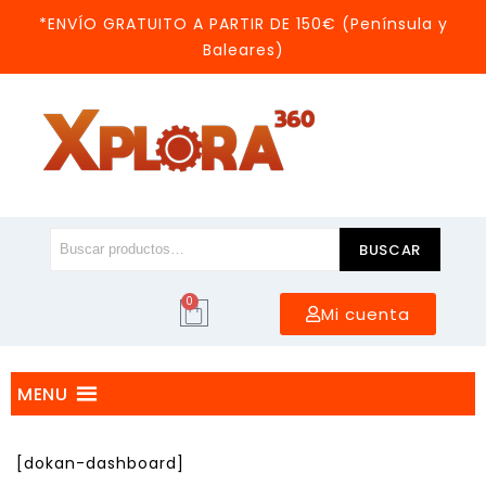
*ENVÍO GRATUITO A PARTIR DE 150€ (Península y
Baleares)
BUSCAR
0
Mi cuenta
MENU
[dokan-dashboard]