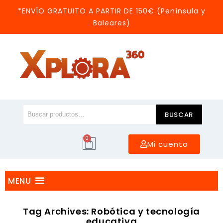
*ENVÍO GRATUITO A PARTIR DE 150€ (Península y
Baleares)
BUSCAR
0
Mi cuenta
MENU
Tag Archives: Robótica y tecnología
educativa