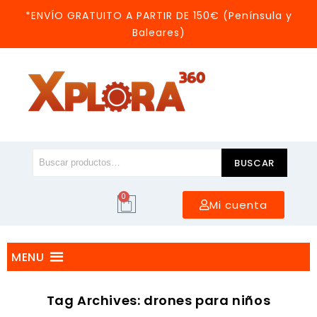
*ENVÍO GRATUITO A PARTIR DE 150€ (Península y
Baleares)
BUSCAR
0
Mi cuenta
MENU
Tag Archives: drones para niños