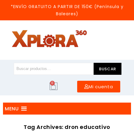
*ENVÍO GRATUITO A PARTIR DE 150€ (Península y
Baleares)
BUSCAR
0
Mi cuenta
MENU
Tag Archives: dron educativo