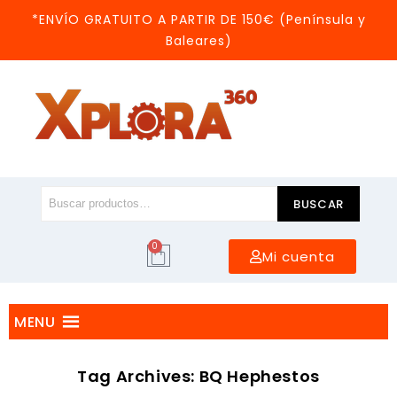
*ENVÍO GRATUITO A PARTIR DE 150€ (Península y
Baleares)
BUSCAR
0
Mi cuenta
MENU
Tag Archives: BQ Hephestos