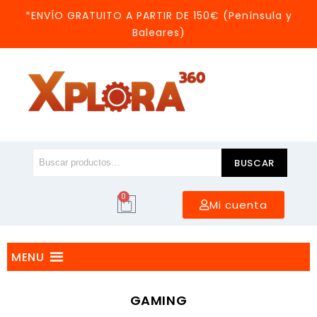
*ENVÍO GRATUITO A PARTIR DE 150€ (Península y
Baleares)
BUSCAR
0
Mi cuenta
MENU
GAMING