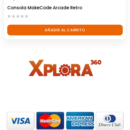
Consola MakeCode Arcade Retro
0
out
AÑADIR AL CARRITO
of
5