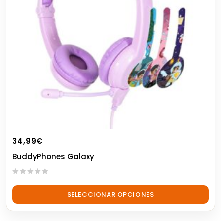
34,99
€
BuddyPhones Galaxy
0
out
SELECCIONAR OPCIONES
of
5